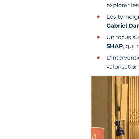
explorer le
Les témoig
Gabriel Da
Un focus su
SHAP
, qui
L’intervent
valorisatio