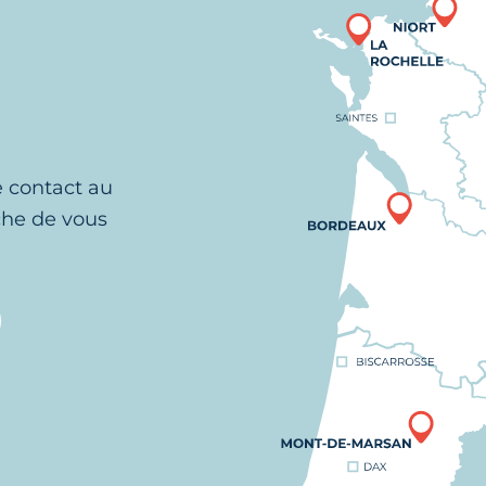
e contact au
che de vous