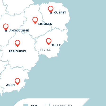
CMA
Antenne CMA