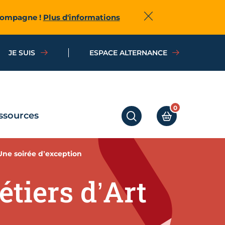
ccompagne !
Plus d'informations
Fermer
JE SUIS
ESPACE ALTERNANCE
0
ssources
RECHERCHER
MON PANIER
Une soirée d’exception
tiers d’Art