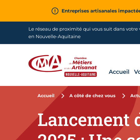
Aller en haut de page
Entreprises artisanales impacté
Le réseau de proximité qui vous suit dans votre v
en Nouvelle-Aquitaine
Accueil
V
CMA Nouvelle-Aquitaine
Accueil
A côté de chez vous
Actu
Lancement d