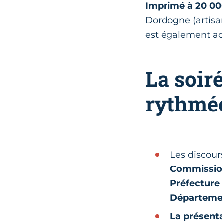
Imprimé à 20 00
Dordogne (artisan
est également ac
La soir
rythmée
Les discour
Commission
Préfecture 
Départemen
La présenta