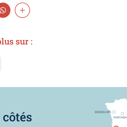
GRAM
WHATSAPP
SHOW MORE
lus sur :
Nous trouver
 côtés