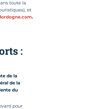
dans toute la
uristiques), et
dordogne.com
.
rts :
te de la
éral de la
dente du
novant pour