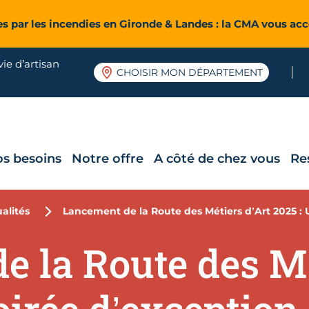
es par les incendies en Gironde & Landes : la CMA vous a
ie d’artisan
CHOISIR MON DÉPARTEMENT
os besoins
Notre offre
A côté de chez vous
Re
alités
Lancement de la Route des Métiers d’Art 2025 : 
e la Route des Mé