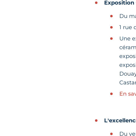
Exposition
Du ma
1 rue
Une ex
cérami
exposi
expos
Douay
Casta
En sav
L’excellenc
Du ven