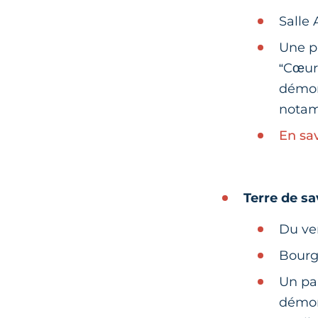
Salle
Une p
“Cœurs
démons
notam
En sa
Terre de sa
Du ven
Bourg
Un par
démon