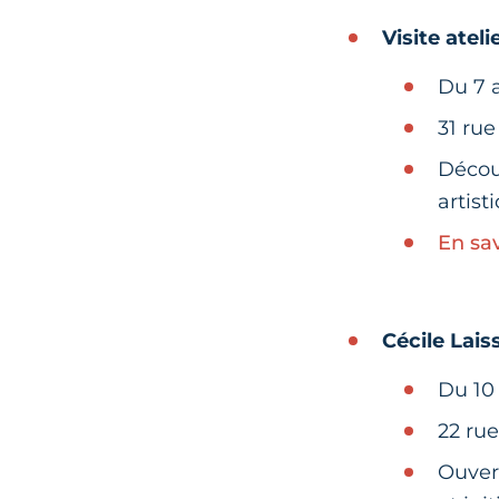
Visite ateli
Du 7 a
31 rue
Découv
artist
En sav
Cécile Lais
Du 10 
22 rue
Ouvert