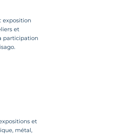
 exposition
liers et
a participation
isago.
expositions et
ique, métal,