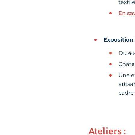
textil
En sav
Exposition 
Du 4 a
Châte
Une e
artisa
cadre
Ateliers :