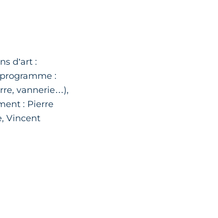
s d’art :
u programme :
erre, vannerie…),
ment : Pierre
, Vincent