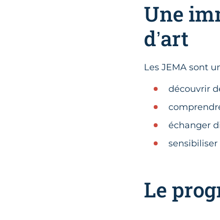
Une imm
d’art
Les JEMA sont un
découvrir d
comprendre 
échanger di
sensibiliser
Le prog