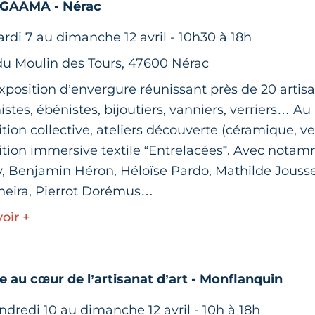
 GAAMA - Nérac
rdi 7 au dimanche 12 avril - 10h30 à 18h
 du Moulin des Tours, 47600 Nérac
position d’envergure réunissant près de 20 artisan
stes, ébénistes, bijoutiers, vanniers, verriers… A
tion collective, ateliers découverte (céramique, v
ition immersive textile “Entrelacées”. Avec notam
, Benjamin Héron, Héloïse Pardo, Mathilde Jousse
neira, Pierrot Dorémus…
oir +
e au cœur de l’artisanat d’art - Monflanquin
dredi 10 au dimanche 12 avril - 10h à 18h