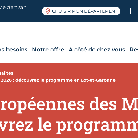
ie d’artisan
CHOISIR MON DÉPARTEMENT
os besoins
Notre offre
A côté de chez vous
Re
alités
 2026 : découvrez le programme en Lot-et-Garonne
ropéennes des Mé
vrez le programm