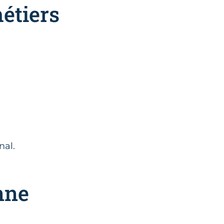
étiers
nal.
nne