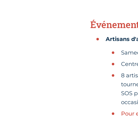
Événements
Artisans d'
Samedi
Centre
8 arti
tourne
SOS p
occasi
Pour 