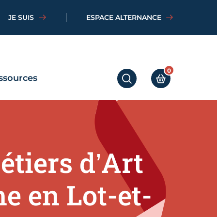
JE SUIS
ESPACE ALTERNANCE
0
ssources
RECHERCHER
MON PANIER
tiers d’Art
e en Lot-et-