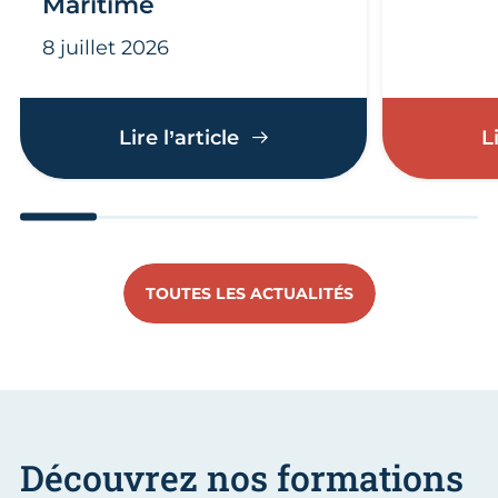
Maritime
8 juillet 2026
Tempête Nils : la CMA dé
Lire l’article
L
Aller au slide 1
Aller au slide 2
Aller au slide 3
Aller au slide 4
Aller au slide
Aller 
TOUTES LES ACTUALITÉS
Découvrez nos formations