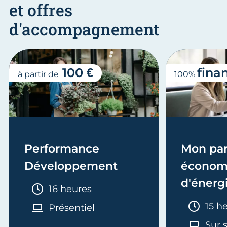
et offres
d'accompagnement
100 €
fina
à partir de
100%
Performance
Mon par
Développement
économ
d'énerg
Durée :
16 heures
sur site
Duré
15 h
Présentiel
Sur 