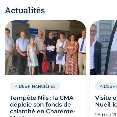
Actualités
AIDES FINANCIÈRES
AIDES F
Tempête Nils : la CMA
Visite 
déploie son fonds de
Nueil-l
calamité en Charente-
29 mai 2