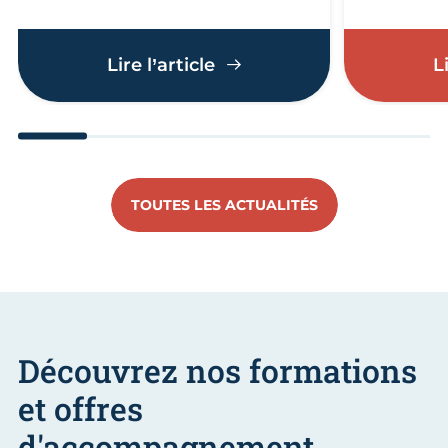
Éco-défis : artisans et c
Lire l’article
L
Aller au slide 1
Aller au slide 2
Aller au slide 3
Aller au slide 4
Aller au slide
Aller 
TOUTES LES ACTUALITÉS
Découvrez nos formations
et offres
d'accompagnement