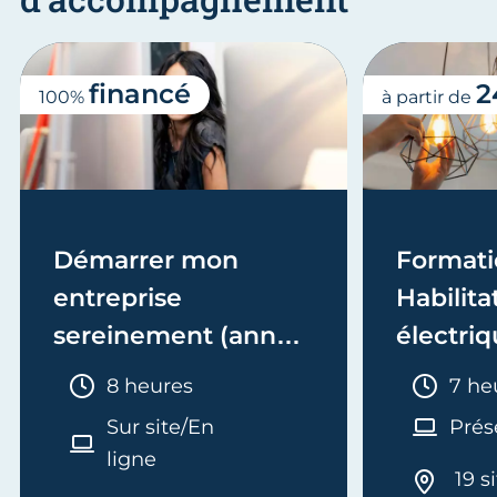
financé
2
100%
à partir de
Démarrer mon
Formati
entreprise
Habilita
sereinement (année
électriq
1)
Electric
Durée :
Duré
8 heures
7 he
recycla
Sur site/En
Prés
ligne
19 s