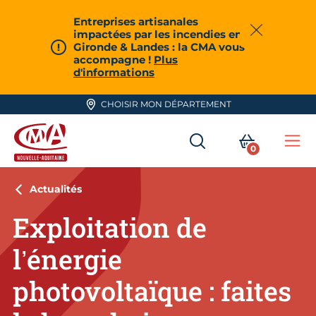
Aller en haut de page
Entreprises artisanales
impactées par les incendies en
Fermer
Gironde & Landes : la CMA vous
accompagne !
Plus
d'informations
CHOISIR MON DÉPARTEMENT
RECHERCHER
MON PA
0
Me
CMA Nouvelle-Aquitaine
Actualités
Exploitation de
l’énergie
photovoltaïque : faites