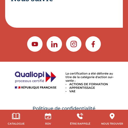
YOUTUBE
LINKEDIN
INSTAGRAM
FACEBOOK
Politique de confidentialité
CGU
CATALOGUE
RDV
ÊTRE RAPPELÉ
NOUS TROUVER