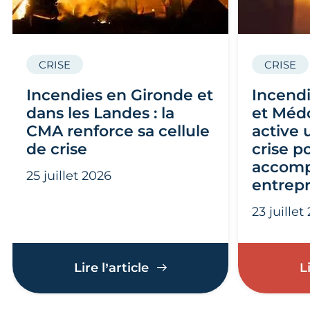
CRISE
CRISE
Incendies en Gironde et
Incendi
dans les Landes : la
et Médo
CMA renforce sa cellule
active 
de crise
crise p
accomp
25 juillet 2026
entrepr
23 juillet
Incendies en Gironde et d
Lire l’article
L