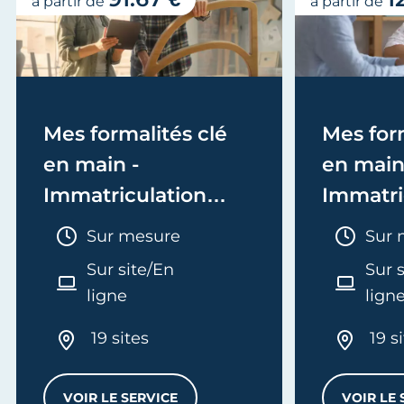
à partir de
à partir de
Mes formalités clé
Mes form
en main -
en main
Immatriculation
Immatri
(EI/Micro-entreprise
(société
Durée :
Duré
Sur mesure
Sur 
ou réel)
Sur site/En
Sur 
ligne
lign
19 sites
19 s
SERVICES
VOIR LE SERVICE
VOIR LE 