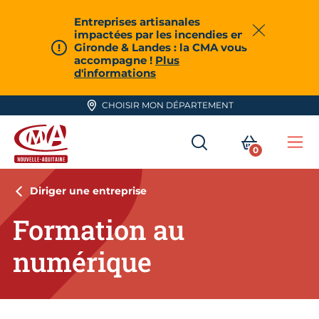
Aller en haut de page
Entreprises artisanales
impactées par les incendies en
Fermer
Gironde & Landes : la CMA vous
accompagne !
Plus
d'informations
CHOISIR MON DÉPARTEMENT
RECHERCHER
MON PA
0
Me
CMA Nouvelle-Aquitaine
Diriger une entreprise
Formation au
numérique