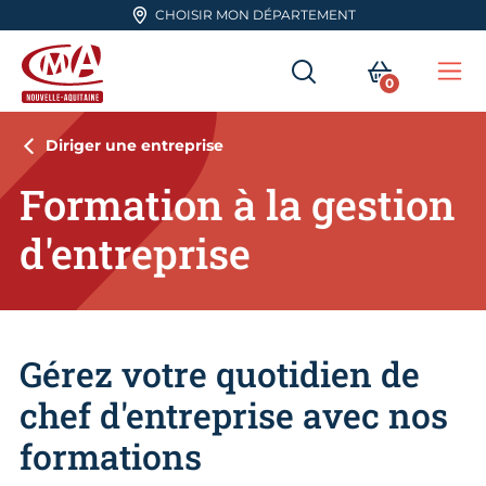
Aller en haut de page
CHOISIR MON DÉPARTEMENT
RECHERCHER
MON PA
0
Me
CMA Nouvelle-Aquitaine
Diriger une entreprise
Formation à la gestion
d'entreprise
Gérez votre quotidien de
chef d'entreprise avec nos
formations