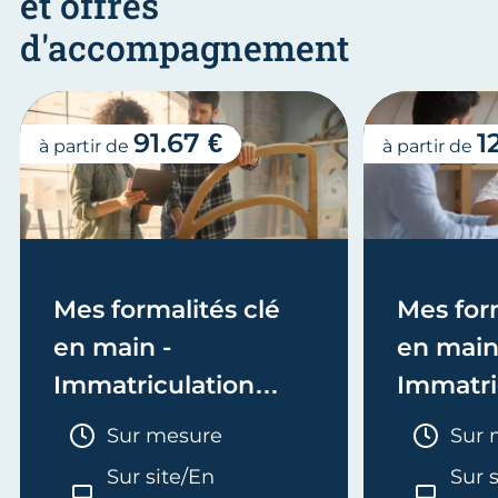
et offres
d'accompagnement
91.67 €
1
à partir de
à partir de
Mes formalités clé
Mes form
en main -
en main
Immatriculation
Immatri
(EI/Micro-entreprise
(société
Durée :
Duré
Sur mesure
Sur 
ou réel)
Sur site/En
Sur 