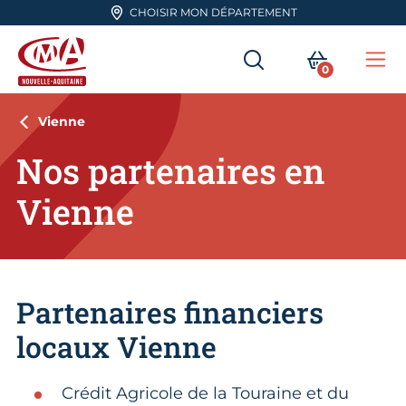
Aller en haut de page
CHOISIR MON DÉPARTEMENT
RECHERCHER
MON PA
0
Me
CMA Nouvelle-Aquitaine
Vienne
Nos partenaires en
Vienne
Partenaires financiers
locaux Vienne
Crédit Agricole de la Touraine et du