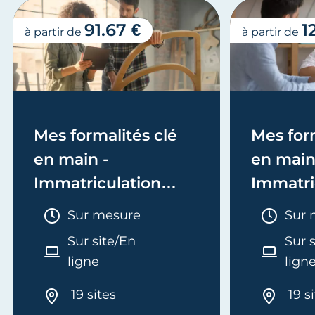
91.67 €
1
à partir de
à partir de
Mes formalités clé
Mes form
en main -
en main
Immatriculation
Immatri
(EI/Micro-entreprise
(société
Durée :
Duré
Sur mesure
Sur 
ou réel)
Sur site/En
Sur 
ligne
lign
19 sites
19 s