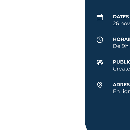
DATES
26 nov
HORAI
De 9h 
PUBLI
Créate
ADRES
En lig