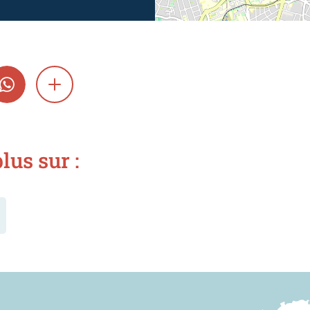
GRAM
WHATSAPP
SHOW MORE
lus sur :
Nous trouver