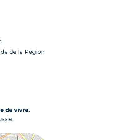
e
,
ide de la Région
e de vivre.
ussie.