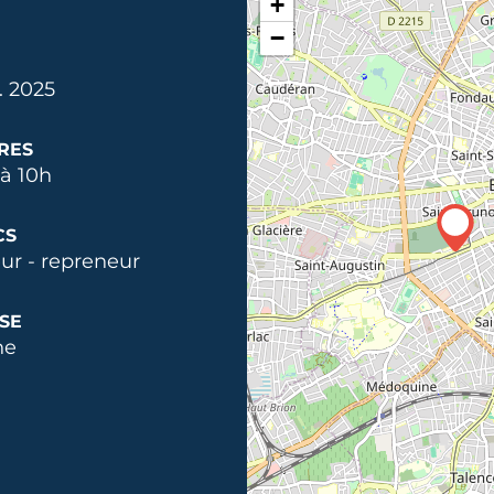
+
−
. 2025
RES
à 10h
CS
ur - repreneur
SE
ne