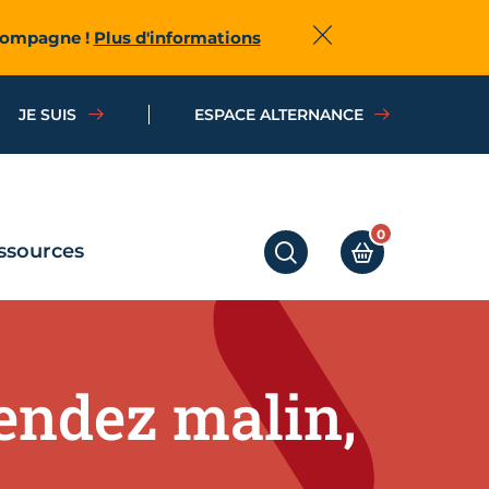
ccompagne !
Plus d'informations
Fermer
JE SUIS
ESPACE ALTERNANCE
0
ssources
RECHERCHER
MON PANIER
vendez malin,