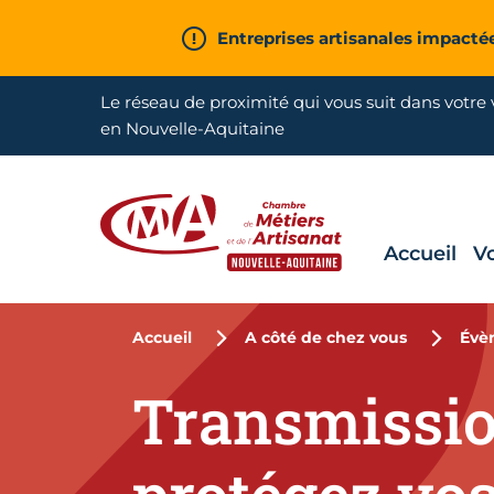
Aller en haut de page
Entreprises artisanales impacté
Le réseau de proximité qui vous suit dans votre v
en Nouvelle-Aquitaine
Accueil
V
CMA Nouvelle-Aquitaine
Accueil
A côté de chez vous
Évè
Transmission