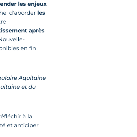
ender les enjeux
he, d'aborder
les
tre
stissement après
Nouvelle-
onibles en fin
ulaire Aquitaine
uitaine et du
fléchir à la
ité et anticiper