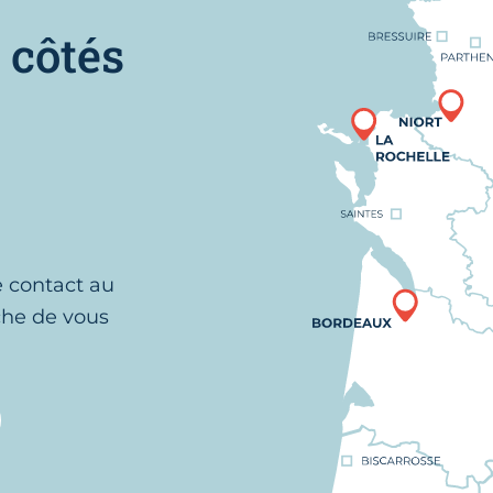
 côtés
e contact au
che de vous