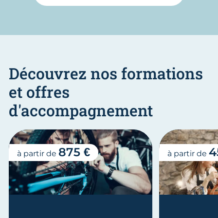
Découvrez nos formations
et offres
d'accompagnement
875 €
4
à partir de
à partir de