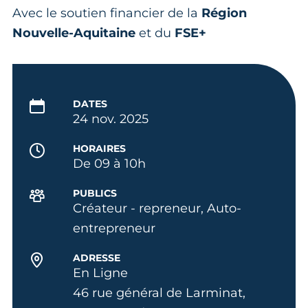
Avec le soutien financier de la
Région
Nouvelle-Aquitaine
et du
FSE+
DATES
24 nov. 2025
HORAIRES
De 09 à 10h
PUBLICS
Créateur - repreneur, Auto-
entrepreneur
ADRESSE
En Ligne
46 rue général de Larminat,