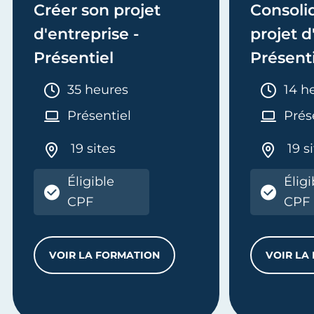
Créer son projet
Consoli
d'entreprise -
projet d
Présentiel
Présent
Durée :
Duré
35 heures
14 h
Présentiel
Prés
19 sites
19 s
Éligible
Éligi
ENTAIRES DE VOTRE ACTIVITÉ
CPF
CPF
VOIR LA FORMATION
VOIR LA
CRÉER SON PROJET D'ENTREPRISE - PRÉ