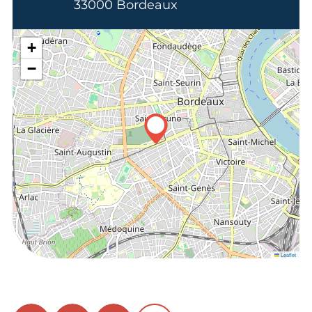
33000 Bordeaux
+
−
Leaflet