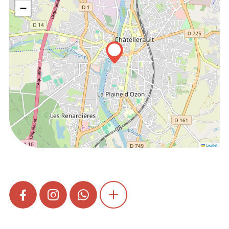
−
Leaflet
FACEBOOK
INSTAGRAM
WHATSAPP
SHOW MORE