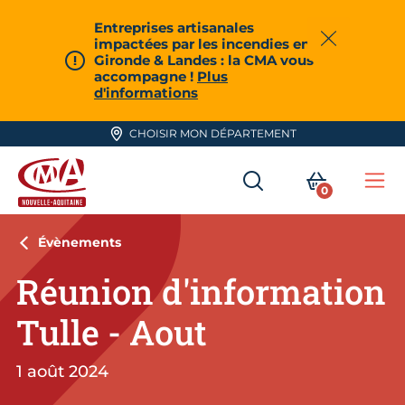
Aller en haut de page
Entreprises artisanales
impactées par les incendies en
Fermer
Gironde & Landes : la CMA vous
accompagne !
Plus
d'informations
CHOISIR MON DÉPARTEMENT
RECHERCHER
MON PA
0
Me
CMA Nouvelle-Aquitaine
Évènements
Réunion d'information
Tulle - Aout
1 août 2024