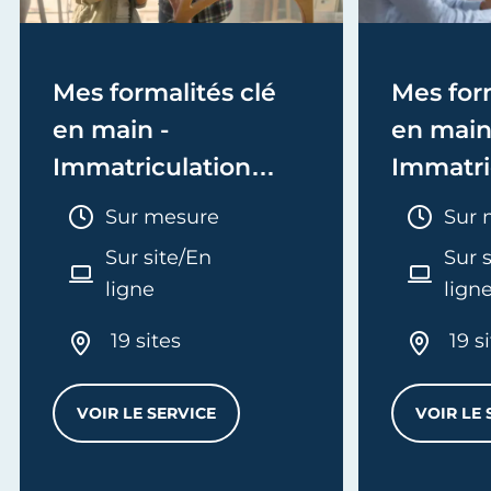
Mes formalités clé
Mes form
en main -
en main
Immatriculation
Immatri
(EI/Micro-entreprise
(société
Durée :
Duré
Sur mesure
Sur 
ou réel)
Sur site/En
Sur 
ligne
lign
19 sites
19 s
VOIR LE SERVICE
VOIR LE 
MES FORMALITÉS CLÉ EN MAIN - IMMATRI
L