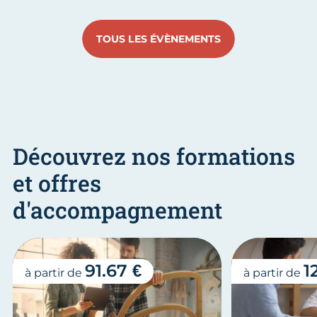
Aller au slide 1
Aller au slide 2
Aller au slide 3
Aller au slide 4
Aller au slide
Aller 
TOUS LES ÉVÈNEMENTS
Découvrez nos formations
et offres
d'accompagnement
91.67 €
1
à partir de
à partir de