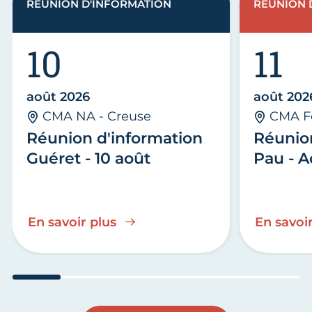
RÉUNION D'INFORMATION
RÉUNION 
10
11
août 2026
août 202
CMA NA - Creuse
CMA F
Réunion d'information
Réunio
Guéret - 10 août
Pau - A
En savoir plus
En savoir
Aller au slide 1
Aller au slide 2
Aller au slide 3
Aller au slide 4
Aller au slide
Aller 