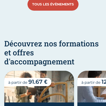
TOUS LES ÉVÈNEMENTS
Découvrez nos formations
et offres
d'accompagnement
91.67 €
1
à partir de
à partir de