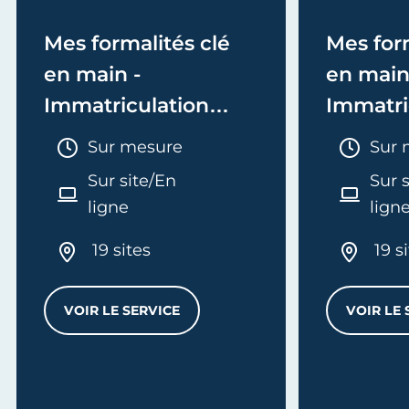
Mes formalités clé
Mes form
en main -
en main
Immatriculation
Immatri
(EI/Micro-entreprise
(société
Durée :
Duré
Sur mesure
Sur 
ou réel)
Sur site/En
Sur 
ligne
lign
19 sites
19 s
VOIR LE SERVICE
VOIR LE 
MES FORMALITÉS CLÉ EN MAIN - IMMATRI
L
'ENTREPRISE - E-FORMATION