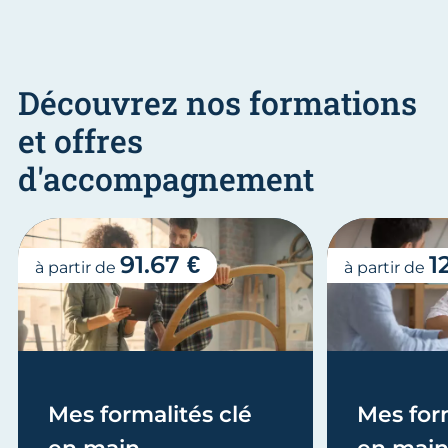
Découvrez nos formations
et offres
d'accompagnement
91.67 €
1
à partir de
à partir de
Mes formalités clé
Mes form