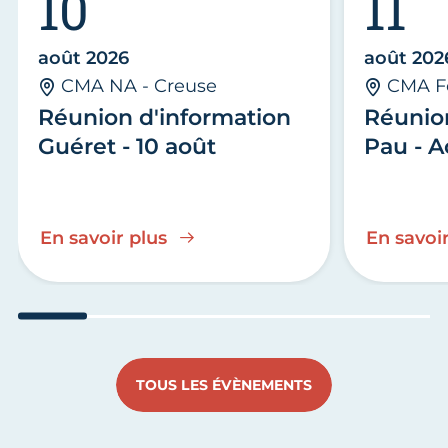
10
11
août 2026
août 202
CMA NA - Creuse
CMA F
Réunion d'information
Réunio
Guéret - 10 août
Pau - A
En savoir plus
En savoir
Aller au slide 1
Aller au slide 2
Aller au slide 3
Aller au slide 4
Aller au slide
Aller 
TOUS LES ÉVÈNEMENTS