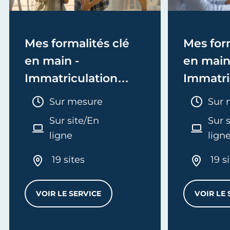
Mes formalités clé
Mes form
en main -
en main
Immatriculation
Immatri
(EI/Micro-entreprise
(société
Durée :
Duré
Sur mesure
Sur 
ou réel)
Sur site/En
Sur 
ligne
lign
19 sites
19 s
VOIR LE SERVICE
VOIR LE 
MES FORMALITÉS CLÉ EN MAIN - IMMATRI
L