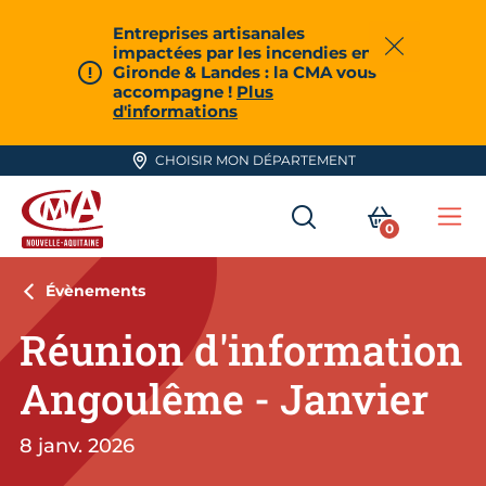
Aller en haut de page
Entreprises artisanales
impactées par les incendies en
Fermer
Gironde & Landes : la CMA vous
accompagne !
Plus
d'informations
CHOISIR MON DÉPARTEMENT
RECHERCHER
MON PA
0
Me
CMA Nouvelle-Aquitaine
Évènements
Réunion d'information
Angoulême - Janvier
8 janv. 2026