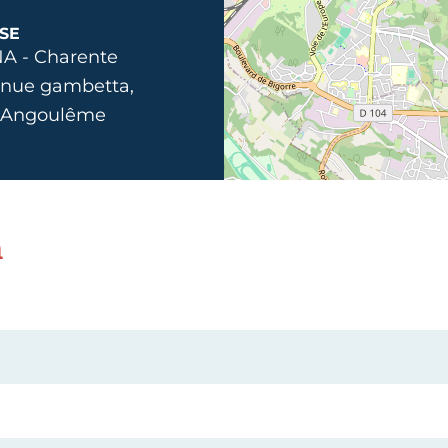
SE
A - Charente
enue gambetta,
 Angoulême
n