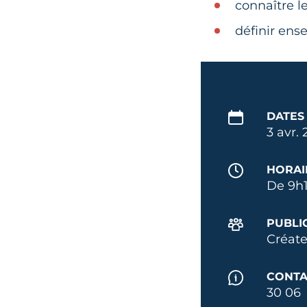
connaître l
définir ens
DATES
3 avr.
HORAI
De 9h1
PUBLI
Créate
CONTA
30 06