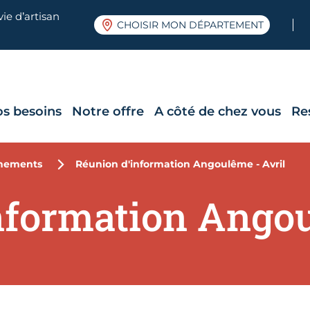
ie d’artisan
CHOISIR MON DÉPARTEMENT
os besoins
Notre offre
A côté de chez vous
Re
nements
Réunion d'information Angoulême - Avril
nformation Angou