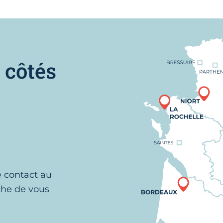
Nous trouver
 côtés
e contact au
che de vous