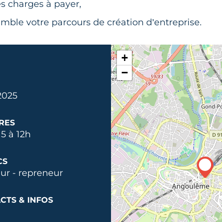
es charges à payer,
emble votre parcours de création d’entreprise.
+
−
 2025
RES
5 à 12h
CS
ur - repreneur
CTS & INFOS