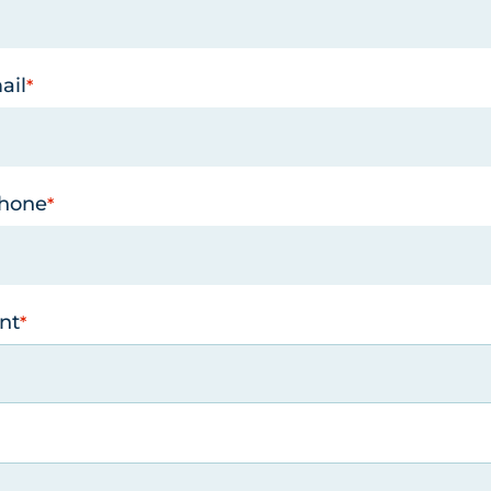
ail
phone
nt