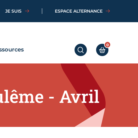
JE SUIS
ESPACE ALTERNANCE
0
ssources
RECHERCHER
MON PANIER
lême - Avril