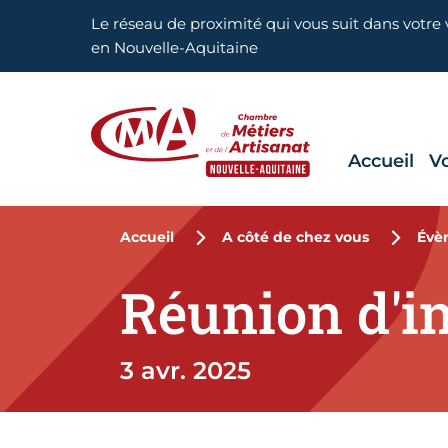
Aller en haut de page
Le réseau de proximité qui vous suit dans votre v
en Nouvelle-Aquitaine
Accueil
V
CMA Nouvelle-Aquitaine
Accueil
A côté de chez vous
Évè
Réunion d'i
3 avr. 2025