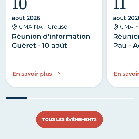
10
11
août 2026
août 202
CMA NA - Creuse
CMA F
Réunion d'information
Réunio
Guéret - 10 août
Pau - A
En savoir plus
En savoir
Aller au slide 1
Aller au slide 2
Aller au slide 3
Aller au slide 4
Aller au slide
Aller 
TOUS LES ÉVÈNEMENTS