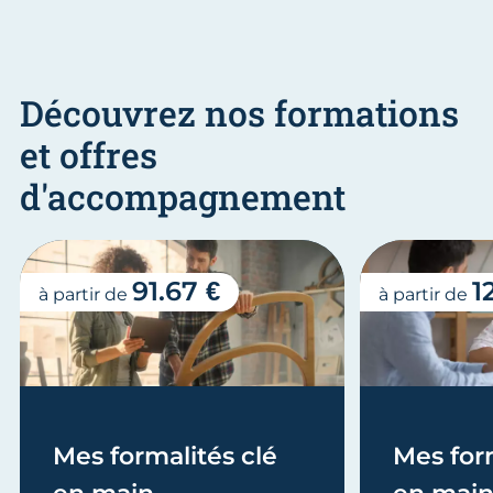
Découvrez nos formations
et offres
d'accompagnement
91.67 €
1
à partir de
à partir de
Mes formalités clé
Mes form