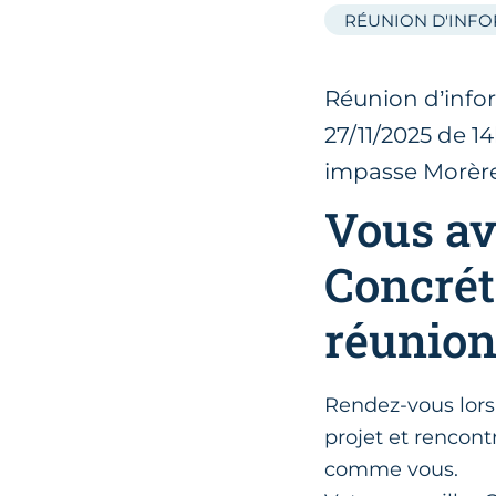
RÉUNION D'INF
Réunion d’inform
27/11/2025 de 1
impasse Morère
Vous av
Concréti
réunion
Rendez-vous lor
projet et rencont
comme vous.