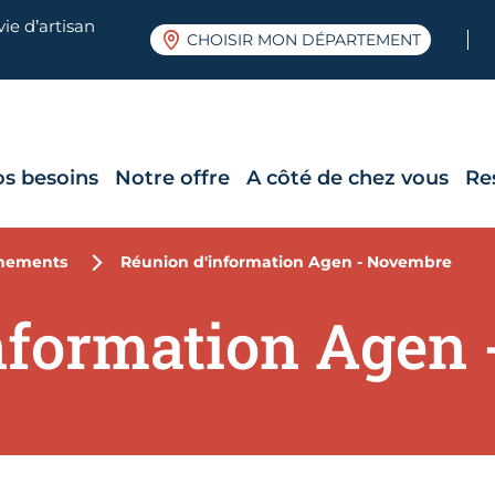
ie d’artisan
CHOISIR MON DÉPARTEMENT
os besoins
Notre offre
A côté de chez vous
Re
nements
Réunion d'information Agen - Novembre
nformation Agen