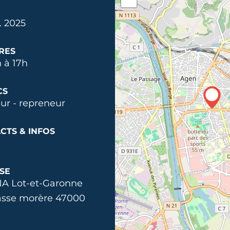
. 2025
RES
 à 17h
CS
ur - repreneur
CTS & INFOS
SE
A Lot-et-Garonne
asse morère 47000