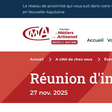
Aller en haut de page
Le réseau de proximité qui vous suit dans votre v
en Nouvelle-Aquitaine
Accueil
V
CMA Nouvelle-Aquitaine
Accueil
A côté de chez vous
Évè
Réunion d'i
27 nov. 2025