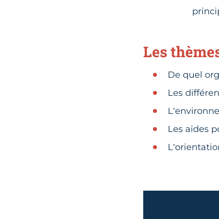
princ
Les thèmes
De quel or
Les différen
L’environne
Les aides p
L’orientati