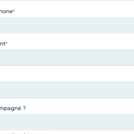
phone
nt
ompagné ?