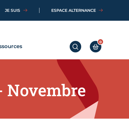
JE SUIS
ESPACE ALTERNANCE
0
ssources
RECHERCHER
MON PANIER
 - Novembre