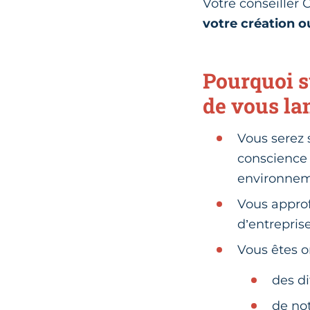
Votre conseiller
votre création ou
Pourquoi s
de vous la
Vous serez 
conscience 
environnem
Vous approf
d’entreprise
Vous êtes or
des d
de no