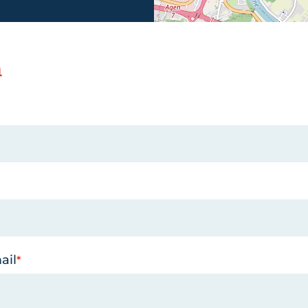
n
ail