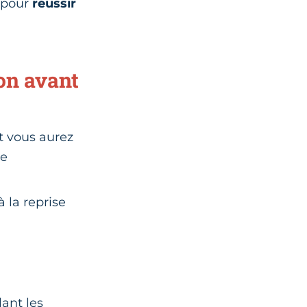
e pour
réussir
on avant
et vous aurez
re
 la reprise
ant les