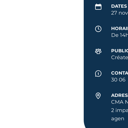
DATES
27 nov
HORAI
De 14h
PUBLI
Créate
CONTA
30 06
ADRES
CMA N
2 imp
agen