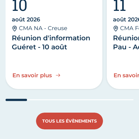
10
11
août 2026
août 202
CMA NA - Creuse
CMA F
Réunion d'information
Réunio
Guéret - 10 août
Pau - A
En savoir plus
En savoir
Aller au slide 1
Aller au slide 2
Aller au slide 3
Aller au slide 4
Aller au slide
Aller 
TOUS LES ÉVÈNEMENTS