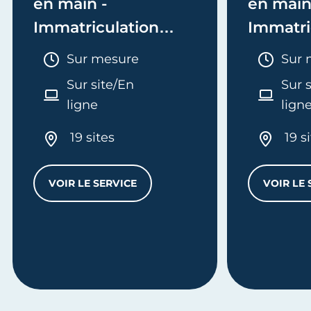
en main -
en main
Immatriculation
Immatri
(EI/Micro-entreprise
(société
Durée :
Duré
Sur mesure
Sur 
ou réel)
Sur site/En
Sur 
ligne
lign
19 sites
19 s
VOIR LE SERVICE
VOIR LE 
MES FORMALITÉS CLÉ EN MAIN - IMMATRI
L
'ENTREPRISE - E-FORMATION