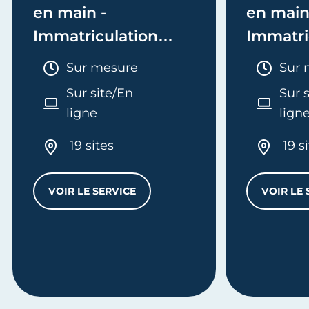
en main -
en main
Immatriculation
Immatri
(EI/Micro-entreprise
(société
Durée :
Duré
Sur mesure
Sur 
ou réel)
Sur site/En
Sur 
ligne
lign
19 sites
19 s
VOIR LE SERVICE
VOIR LE 
MES FORMALITÉS CLÉ EN MAIN - IMMATRI
L
'ENTREPRISE - E-FORMATION