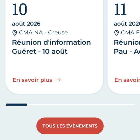
10
11
août 2026
août 202
CMA NA - Creuse
CMA F
Réunion d'information
Réunio
Guéret - 10 août
Pau - A
En savoir plus
En savoir
Aller au slide 1
Aller au slide 2
Aller au slide 3
Aller au slide 4
Aller au slide
Aller 
TOUS LES ÉVÈNEMENTS