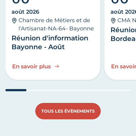
août 2026
août 202
Chambre de Métiers et de
CMA N
l'Artisanat-NA-64- Bayonne
Réunio
Réunion d'information
Bordea
Bayonne - Août
En savoir plus
En savoir
Aller au slide 1
Aller au slide 2
Aller au slide 3
Aller au slide 4
Aller au slide
Aller 
TOUS LES ÉVÈNEMENTS