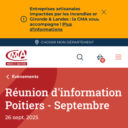
Aller en haut de page
Entreprises artisanales
impactées par les incendies en
Fermer
Gironde & Landes : la CMA vous
accompagne !
Plus
d'informations
CHOISIR MON DÉPARTEMENT
RECHERCHER
MON PA
0
Me
CMA Nouvelle-Aquitaine
Évènements
Réunion d'information
Poitiers - Septembre
26 sept. 2025