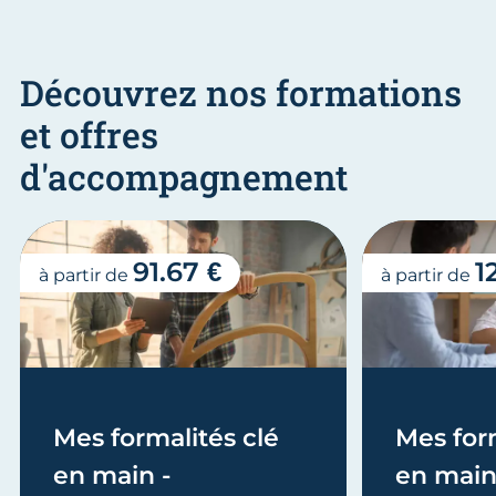
Découvrez nos formations
et offres
d'accompagnement
91.67 €
1
à partir de
à partir de
Mes formalités clé
Mes form
en main -
en main