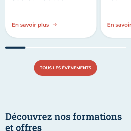
En savoir plus
En savoir
Aller au slide 1
Aller au slide 2
Aller au slide 3
Aller au slide 4
Aller au slide
Aller 
TOUS LES ÉVÈNEMENTS
Découvrez nos formations
et offres