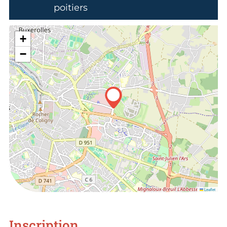
poitiers
+
−
Leaflet
Inscription