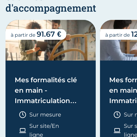
d'accompagnement
91.67 €
1
à partir de
à partir de
Mes formalités clé
Mes form
en main -
en main
Immatriculation
Immatri
(EI/Micro-entreprise
(société
Durée :
Duré
Sur mesure
Sur 
ou réel)
Sur site/En
Sur 
ligne
lign