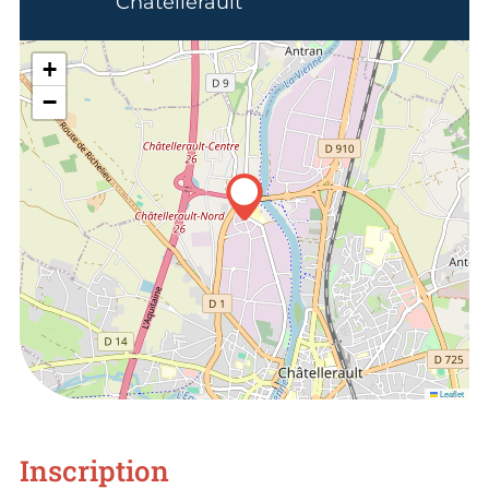
Châtellerault
+
−
Leaflet
Inscription