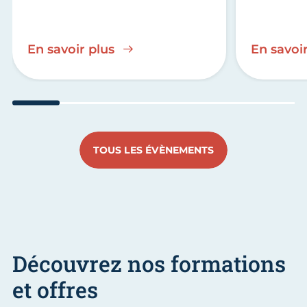
En savoir plus
En savoir
Aller au slide 1
Aller au slide 2
Aller au slide 3
Aller au slide 4
Aller au slide
Aller 
TOUS LES ÉVÈNEMENTS
Découvrez nos formations
et offres