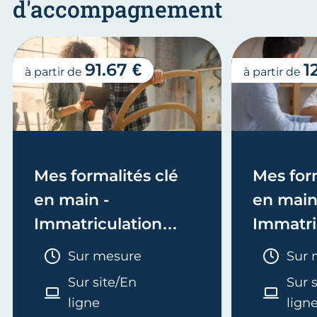
d'accompagnement
91.67 €
1
à partir de
à partir de
Mes formalités clé
Mes form
en main -
en main
Immatriculation
Immatri
(EI/Micro-entreprise
(société
Durée :
Duré
Sur mesure
Sur 
ou réel)
Sur site/En
Sur 
ligne
lign