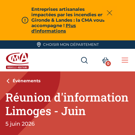
Aller en haut de page
Entreprises artisanales
impactées par les incendies en
Fermer
Gironde & Landes : la CMA vous
accompagne !
Plus
d'informations
CHOISIR MON DÉPARTEMENT
RECHERCHER
MON PA
0
Me
CMA Nouvelle-Aquitaine
Évènements
Réunion d'information
Limoges - Juin
5 juin 2026