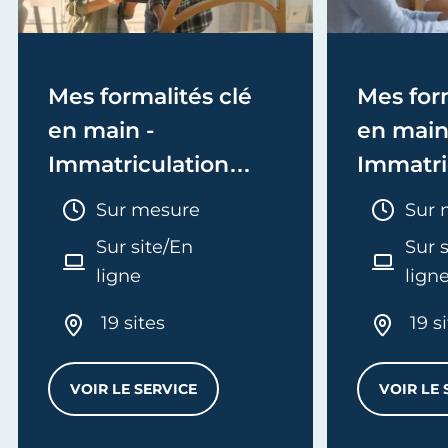
Mes formalités clé
Mes form
en main -
en main
Immatriculation
Immatri
(EI/Micro-entreprise
(société
Durée :
Duré
Sur mesure
Sur 
ou réel)
Sur site/En
Sur 
ligne
lign
19 sites
19 s
VOIR LE SERVICE
VOIR LE 
MES FORMALITÉS CLÉ EN MAIN - IMMATRI