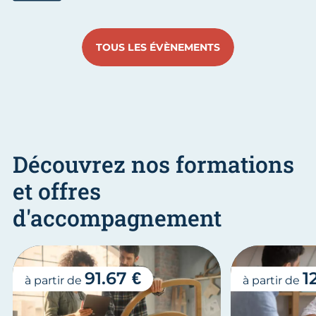
Aller au slide 1
Aller au slide 2
Aller au slide 3
Aller au slide 4
Aller au slide
Aller 
TOUS LES ÉVÈNEMENTS
Découvrez nos formations
et offres
d'accompagnement
91.67 €
1
à partir de
à partir de