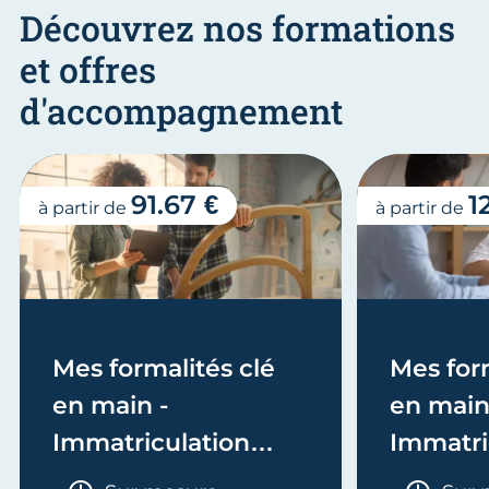
Découvrez nos formations
et offres
d'accompagnement
91.67 €
1
à partir de
à partir de
Mes formalités clé
Mes form
en main -
en main
Immatriculation
Immatri
(EI/Micro-entreprise
(société