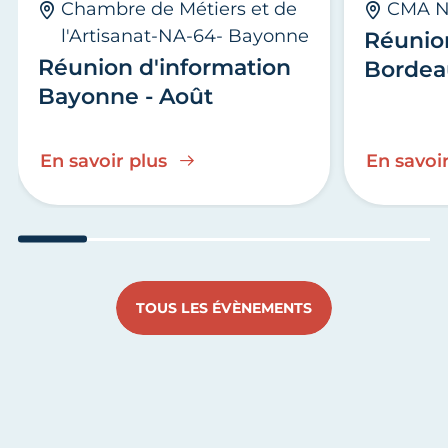
Chambre de Métiers et de
CMA N
l'Artisanat-NA-64- Bayonne
Réunio
Réunion d'information
Bordea
Bayonne - Août
En savoir plus
En savoir
Aller au slide 1
Aller au slide 2
Aller au slide 3
Aller au slide 4
Aller au slide
Aller 
TOUS LES ÉVÈNEMENTS