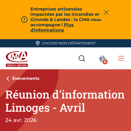
Aller en haut de page
Entreprises artisanales
impactées par les incendies en
Fermer
Gironde & Landes : la CMA vous
accompagne !
Plus
d'informations
CHOISIR MON DÉPARTEMENT
RECHERCHER
MON PA
0
Me
CMA Nouvelle-Aquitaine
Évènements
Réunion d'information
Limoges - Avril
24 avr. 2026