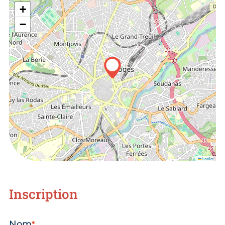
+
−
Leaflet
Inscription
Nom