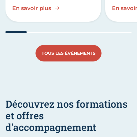
En savoir plus
En savoir
Aller au slide 1
Aller au slide 2
Aller au slide 3
Aller au slide 4
Aller au slide
Aller 
TOUS LES ÉVÈNEMENTS
Découvrez nos formations
et offres
d'accompagnement