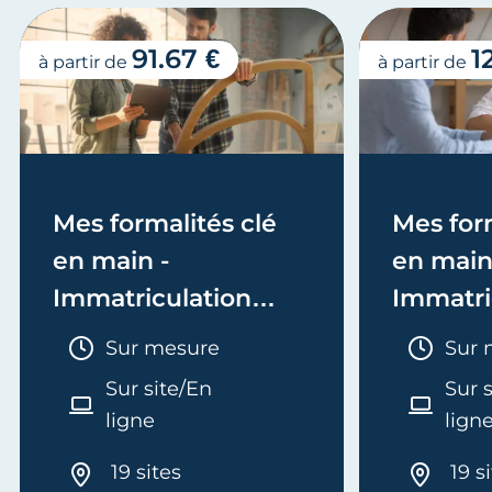
91.67 €
1
à partir de
à partir de
Mes formalités clé
Mes form
en main -
en main
Immatriculation
Immatri
(EI/Micro-entreprise
(société
Durée :
Duré
Sur mesure
Sur 
ou réel)
Sur site/En
Sur 
ligne
lign
19 sites
19 s