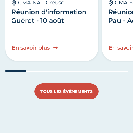
CMA NA - Creuse
CMA F
Réunion d'information
Réunio
Guéret - 10 août
Pau - A
En savoir plus
En savoir
Aller au slide 1
Aller au slide 2
Aller au slide 3
Aller au slide 4
Aller au slide
Aller 
TOUS LES ÉVÈNEMENTS