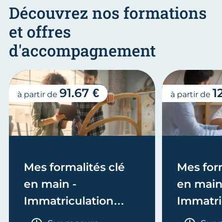
Découvrez nos formations
et offres
d'accompagnement
91.67 €
1
à partir de
à partir de
Mes formalités clé
Mes form
en main -
en main
Immatriculation
Immatri
(EI/Micro-entreprise
(société