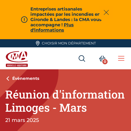
Aller en haut de page
Entreprises artisanales
impactées par les incendies en
Fermer
Gironde & Landes : la CMA vous
accompagne !
Plus
d'informations
CHOISIR MON DÉPARTEMENT
RECHERCHER
MON PA
0
Me
CMA Nouvelle-Aquitaine
Évènements
Réunion d'information
Limoges - Mars
21 mars 2025