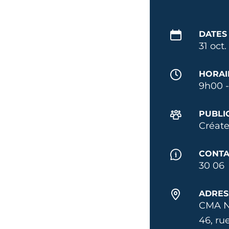
DATES
31 oct
HORAI
9h00 -
PUBLI
Créate
CONTA
30 06
ADRES
CMA N
46, ru