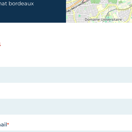
nat bordeaux
n
ail