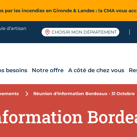
es par les incendies en Gironde & Landes : la CMA vous a
ie d’artisan
CHOISIR MON DÉPARTEMENT
os besoins
Notre offre
A côté de chez vous
Re
nements
Réunion d'information Bordeaux - 31 Octobre
nformation Bordea