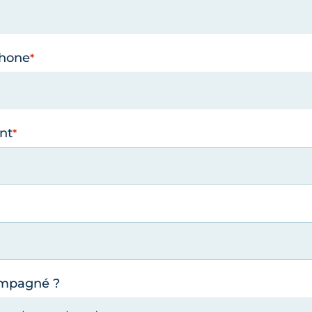
phone
nt
ompagné ?