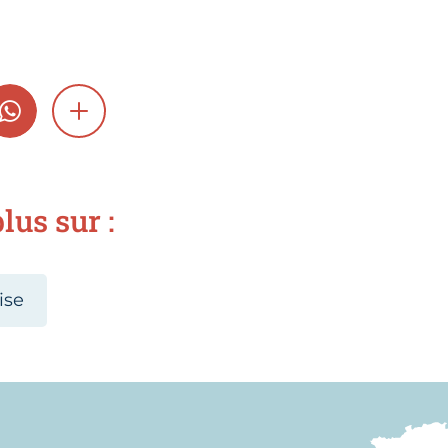
GRAM
WHATSAPP
SHOW MORE
lus sur :
ise
Nous trouver