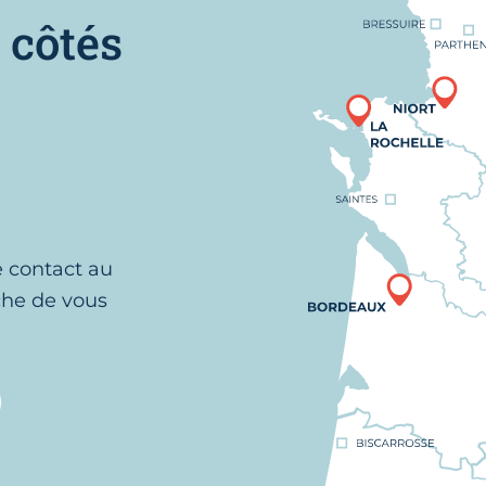
 côtés
e contact au
che de vous