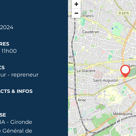
+
−
. 2024
RES
 11h00
CS
ur - repreneur
CTS & INFOS
SE
A - Gironde
e Général de