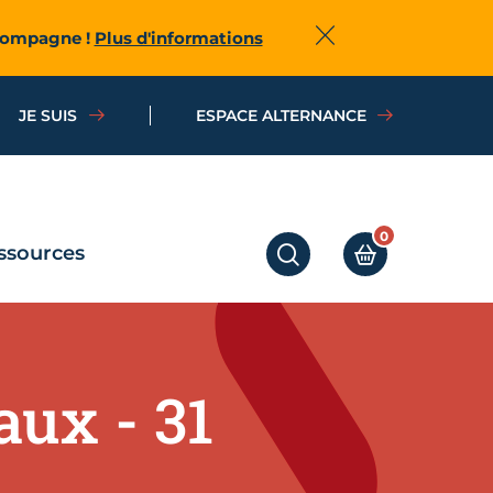
ccompagne !
Plus d'informations
Fermer
JE SUIS
ESPACE ALTERNANCE
0
ssources
RECHERCHER
MON PANIER
ux - 31