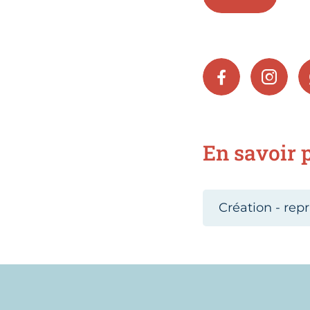
FACEBOOK
INSTA
En savoir p
Création - repr