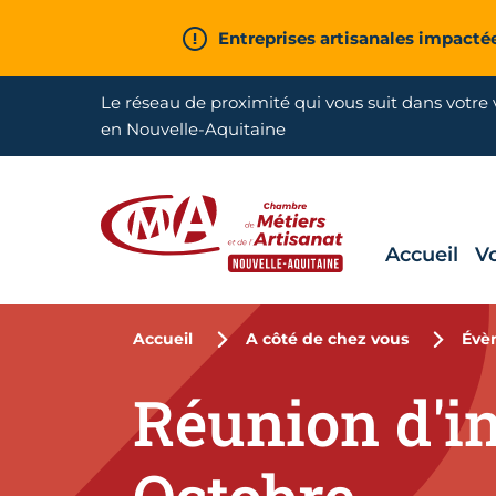
Aller en haut de page
Entreprises artisanales impacté
Le réseau de proximité qui vous suit dans votre v
en Nouvelle-Aquitaine
Accueil
V
CMA Nouvelle-Aquitaine
Accueil
A côté de chez vous
Évè
Réunion d'i