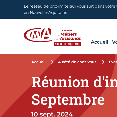
Aller en haut de page
Le réseau de proximité qui vous suit dans votre v
en Nouvelle-Aquitaine
Accueil
V
CMA Nouvelle-Aquitaine
Accueil
A côté de chez vous
Évè
Réunion d'i
Septembre
10 sept. 2024