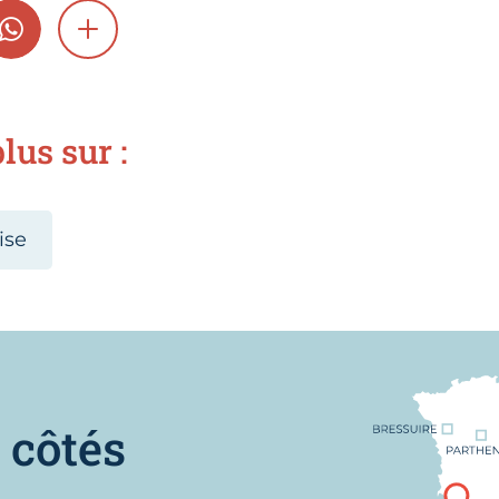
GRAM
WHATSAPP
SHOW MORE
lus sur :
ise
Nous trouver
 côtés