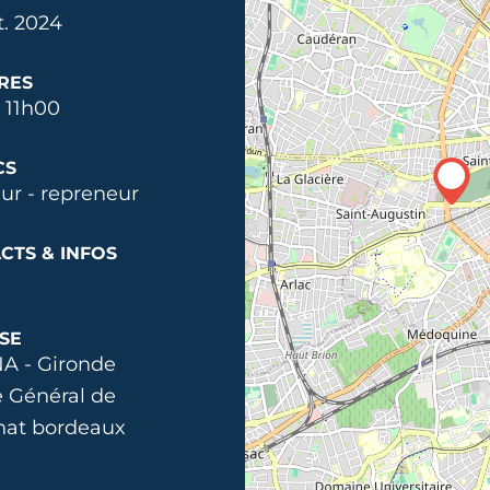
t. 2024
RES
 11h00
CS
ur - repreneur
CTS & INFOS
SE
A - Gironde
e Général de
nat bordeaux