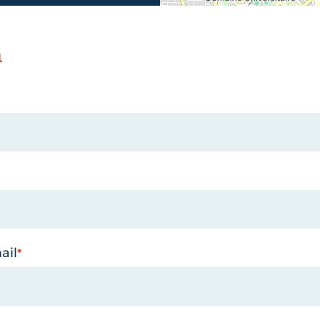
n
ail