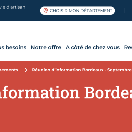
ie d’artisan
CHOISIR MON DÉPARTEMENT
os besoins
Notre offre
A côté de chez vous
Re
nements
Réunion d'information Bordeaux - Septembre
nformation Borde