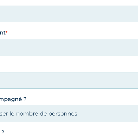
nt
ompagné ?
 ?