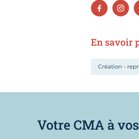
FACEBOOK
INSTA
En savoir p
Création - repr
Votre CMA à vos