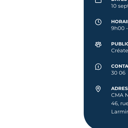
10 sep
HORAI
9h00 -
PUBLI
Créate
CONTA
30 06
ADRES
CMA N
46, ru
Larmi