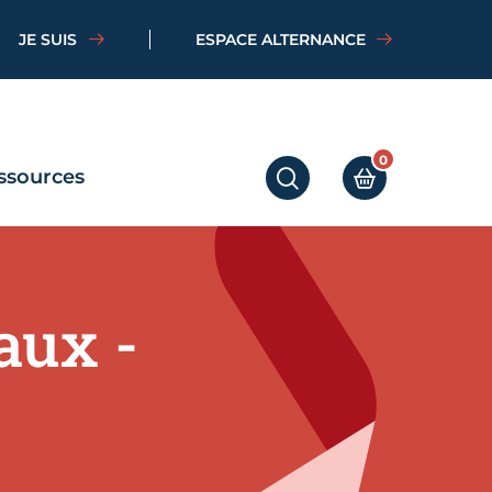
JE SUIS
ESPACE ALTERNANCE
0
ssources
RECHERCHER
MON PANIER
aux -