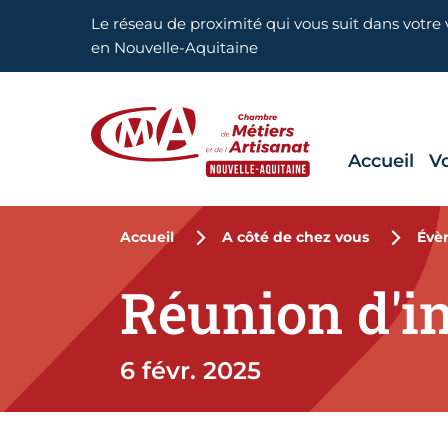
Aller en haut de page
Le réseau de proximité qui vous suit dans votre v
en Nouvelle-Aquitaine
Accueil
V
CMA Nouvelle-Aquitaine
Accueil
A côté de chez vous
Évè
Réunion d'in
6 févr. 2025