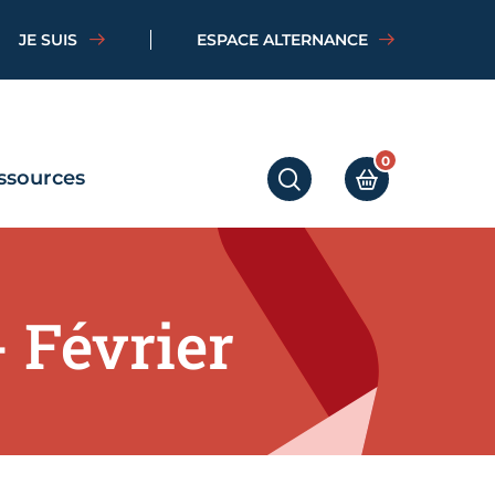
JE SUIS
ESPACE ALTERNANCE
0
ssources
RECHERCHER
MON PANIER
 Février