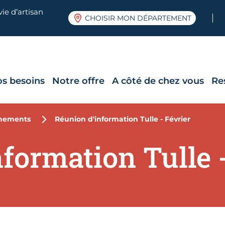
ie d’artisan
CHOISIR MON DÉPARTEMENT
os besoins
Notre offre
A côté de chez vous
Re
nements
Réunion d'information Tulle - Février
formation Tulle -