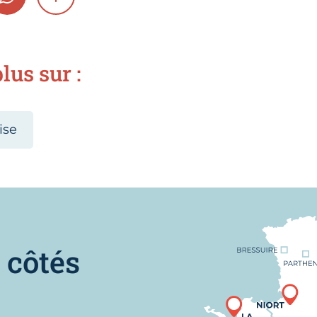
GRAM
WHATSAPP
SHOW MORE
lus sur :
ise
Nous trouver
 côtés