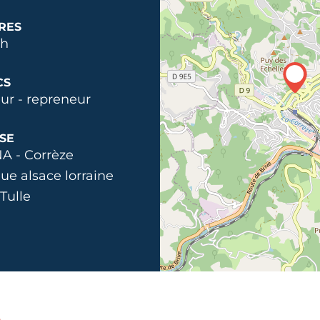
RES
2h
CS
ur - repreneur
SE
A - Corrèze
ue alsace lorraine
Tulle
n