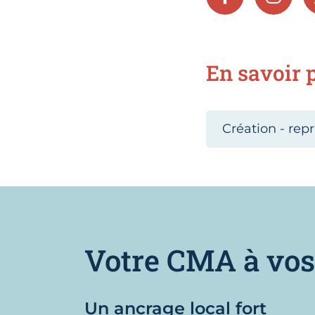
FACEBOOK
INSTA
En savoir p
Création - repr
Votre CMA à vos
Un ancrage local fort