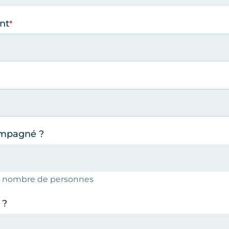
nt
ompagné ?
le nombre de personnes
 ?