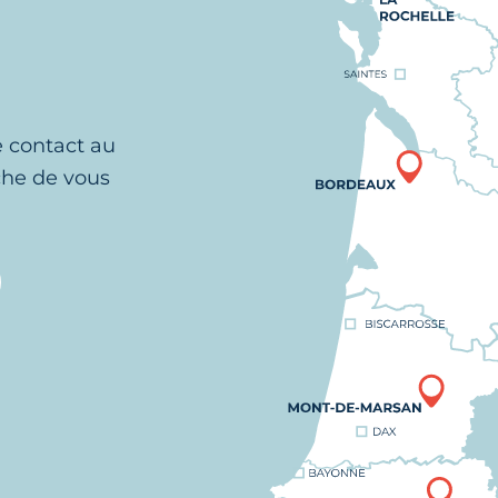
e contact au
che de vous