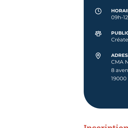
HORAI
09h-1
PUBLI
Créate
ADRES
CMA N
8 aven
19000 
Inscriptio