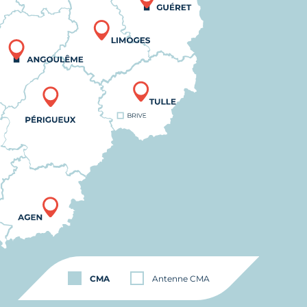
CMA
Antenne CMA