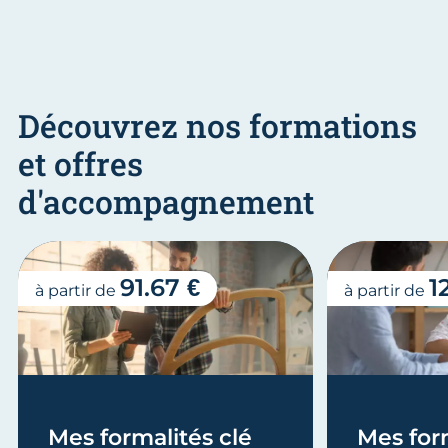
Découvrez nos formations
et offres
d'accompagnement
91.67 €
1
à partir de
à partir de
Mes formalités clé
Mes form