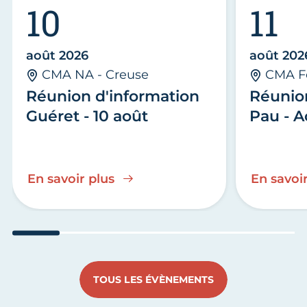
10
11
août 2026
août 202
CMA NA - Creuse
CMA F
Réunion d'information
Réunio
Guéret - 10 août
Pau - A
En savoir plus
En savoir
Aller au slide 1
Aller au slide 2
Aller au slide 3
Aller au slide 4
Aller au slide
Aller 
TOUS LES ÉVÈNEMENTS