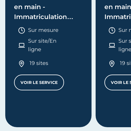
en main -
en main
Immatriculation
Immatri
(EI/Micro-entreprise
(société
Durée :
Duré
Sur mesure
Sur 
ou réel)
Sur site/En
Sur 
ligne
lign
19 sites
19 s
VOIR LE SERVICE
VOIR LE 
MES FORMALITÉS CLÉ EN MAIN - IMMATRI
L
'ENTREPRISE - E-FORMATION