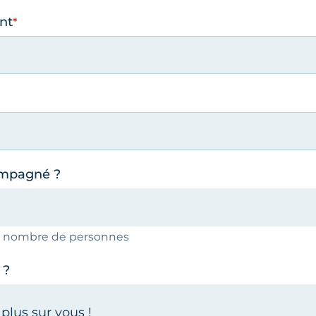
nt
ompagné ?
le nombre de personnes
 ?