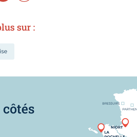
lus sur :
ise
Nous trouver
 côtés