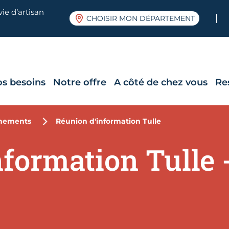
ie d’artisan
CHOISIR MON DÉPARTEMENT
os besoins
Notre offre
A côté de chez vous
Re
nements
Réunion d'information Tulle
formation Tulle 