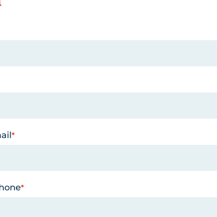
n
ail
phone