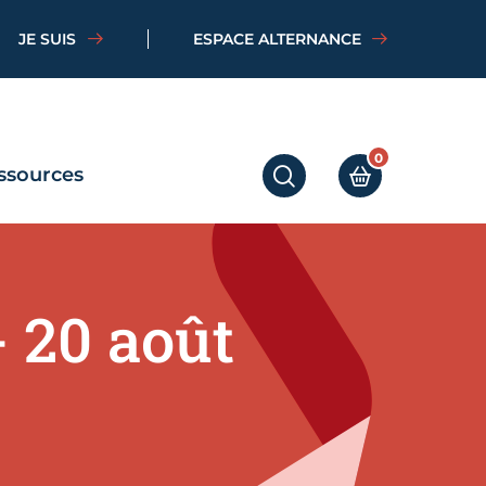
JE SUIS
ESPACE ALTERNANCE
0
ssources
RECHERCHER
MON PANIER
- 20 août