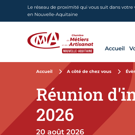
Aller en haut de page
Le réseau de proximité qui vous suit dans votre v
en Nouvelle-Aquitaine
Accueil
V
CMA Nouvelle-Aquitaine
Accueil
A côté de chez vous
Évè
Réunion d'in
2026
20 août 2026