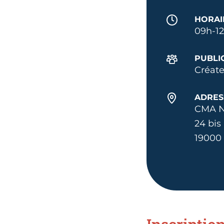
HORAI
09h-1
PUBLI
Créate
ADRES
CMA N
24 bis
19000 