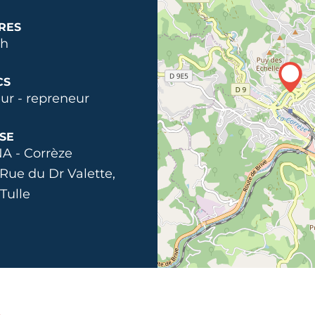
RES
2h
CS
ur - repreneur
SE
A - Corrèze
 Rue du Dr Valette,
Tulle