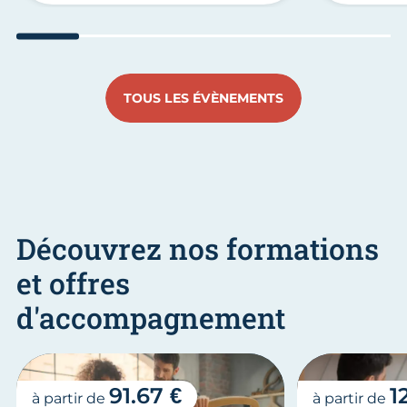
Aller au slide 1
Aller au slide 2
Aller au slide 3
Aller au slide 4
Aller au slide
Aller 
TOUS LES ÉVÈNEMENTS
Découvrez nos formations
et offres
d'accompagnement
91.67 €
1
à partir de
à partir de