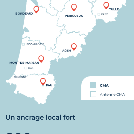
CMA
Antenne CMA
Un ancrage local fort