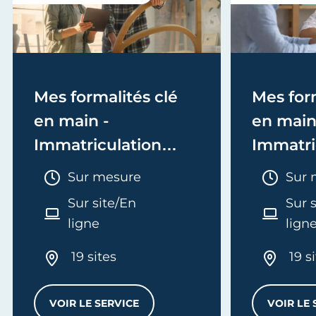
Mes formalités clé
Mes form
en main -
en main
Immatriculation
Immatri
(EI/Micro-entreprise
(société
Durée :
Duré
Sur mesure
Sur 
ou réel)
Sur site/En
Sur 
ligne
lign
19 sites
19 s
VOIR LE SERVICE
VOIR LE 
MES FORMALITÉS CLÉ EN MAIN - IMMATRI