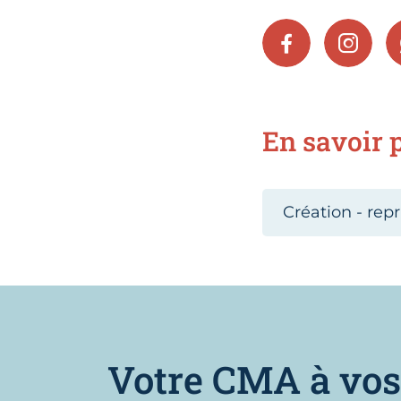
FACEBOOK
INSTA
En savoir p
Création - repr
Votre CMA à vos