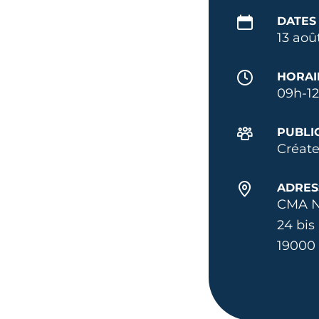
DATES
13 aoû
HORAI
09h-1
PUBLI
Créate
ADRES
CMA N
24 bis
19000 