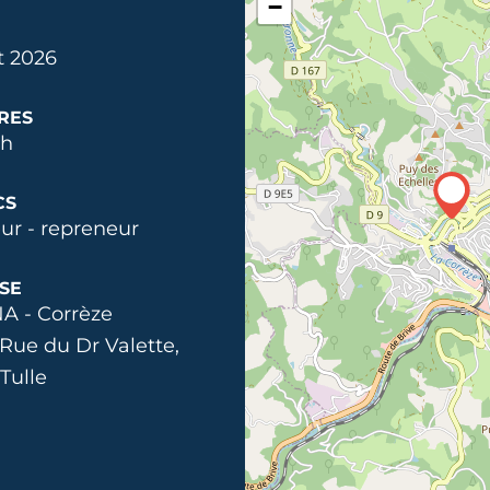
−
t 2026
RES
2h
CS
ur - repreneur
SE
A - Corrèze
 Rue du Dr Valette,
Tulle