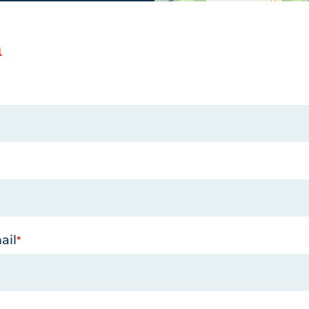
n
ail