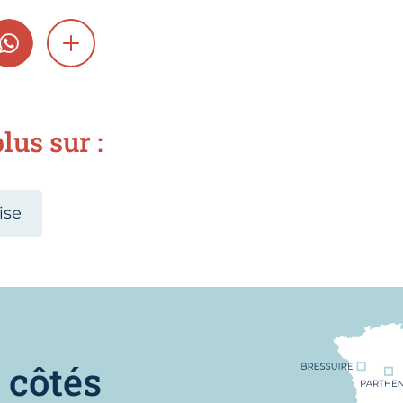
GRAM
WHATSAPP
SHOW MORE
lus sur :
ise
Nous trouver
 côtés