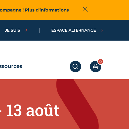
ccompagne !
Plus d'informations
Fermer
JE SUIS
ESPACE ALTERNANCE
0
ssources
RECHERCHER
MON PANIER
 13 août