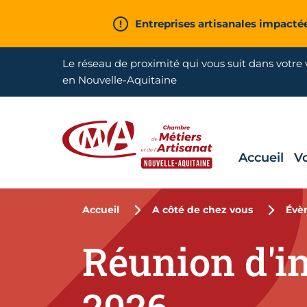
Aller en haut de page
Entreprises artisanales impacté
Le réseau de proximité qui vous suit dans votre v
en Nouvelle-Aquitaine
Accueil
V
CMA Nouvelle-Aquitaine
Accueil
A côté de chez vous
Évè
Réunion d'in