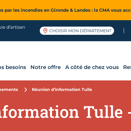
es par les incendies en Gironde & Landes : la CMA vous a
ie d’artisan
CHOISIR MON DÉPARTEMENT
os besoins
Notre offre
A côté de chez vous
Re
nements
Réunion d'information Tulle
formation Tulle -