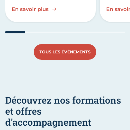
En savoir plus
En savoir
Aller au slide 1
Aller au slide 2
Aller au slide 3
Aller au slide 4
Aller au slide
Aller 
TOUS LES ÉVÈNEMENTS
Découvrez nos formations
et offres
d'accompagnement