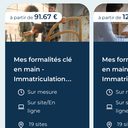
91.67 €
1
à partir de
à partir de
Mes formalités clé
Mes form
en main -
en main
Immatriculation
Immatri
(EI/Micro-entreprise
(société
Durée :
Duré
Sur mesure
Sur 
ou réel)
Sur site/En
Sur 
ligne
lign
19 sites
19 s