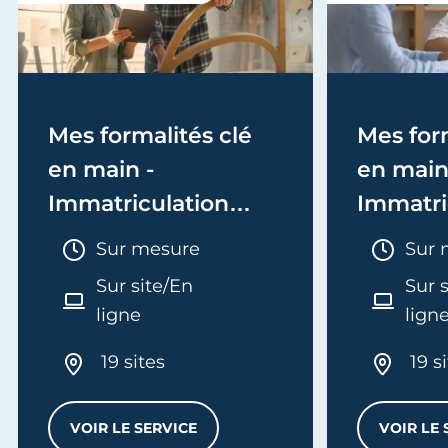
Mes formalités clé
Mes form
en main -
en main
Immatriculation
Immatri
(EI/Micro-entreprise
(société
Durée :
Duré
Sur mesure
Sur 
ou réel)
Sur site/En
Sur 
ligne
lign
19 sites
19 s
VOIR LE SERVICE
VOIR LE 
MES FORMALITÉS CLÉ EN MAIN - IMMATRI