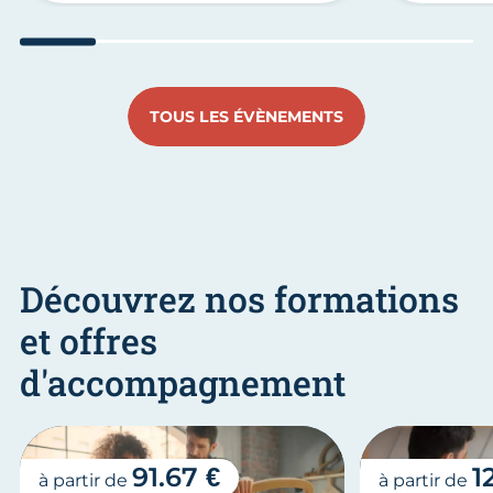
Aller au slide 1
Aller au slide 2
Aller au slide 3
Aller au slide 4
Aller au slide
Aller 
TOUS LES ÉVÈNEMENTS
Découvrez nos formations
et offres
d'accompagnement
91.67 €
1
à partir de
à partir de