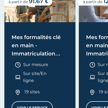
91.67 €
1
à partir de
à partir de
Mes formalités clé
Mes form
en main -
en main
Immatriculation
Immatri
(EI/Micro-entreprise
(société
Durée :
Duré
Sur mesure
Sur 
ou réel)
Sur site/En
Sur 
ligne
lign
19 sites
19 s
VOIR LE SERVICE
VOIR LE 