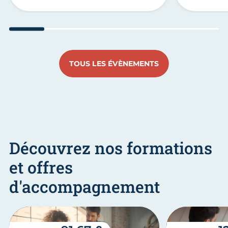
Aller au slide 1
Aller au slide 2
Aller au slide 3
Aller au slide 4
Aller au slide
Aller 
TOUS LES ÉVÈNEMENTS
Découvrez nos formations
et offres
d'accompagnement