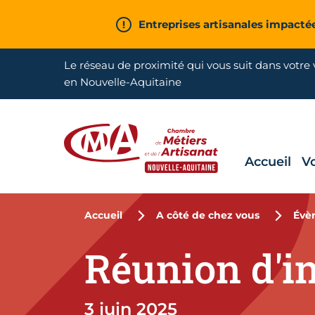
Aller en haut de page
Entreprises artisanales impacté
Le réseau de proximité qui vous suit dans votre v
en Nouvelle-Aquitaine
Accueil
V
CMA Nouvelle-Aquitaine
Accueil
A côté de chez vous
Évè
Réunion d'in
3 juin 2025