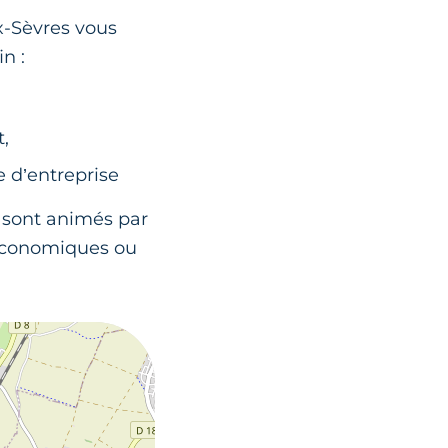
x-Sèvres vous
n :
t,
e d’entreprise
et sont animés par
s économiques ou