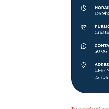
HORAI
De 9h
PUBLI
Créate
CONTA
30 06
ADRES
CMA N
22 rue