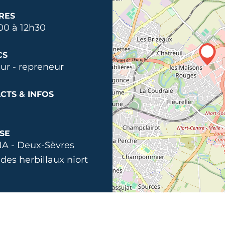
RES
00 à 12h30
CS
ur - repreneur
CTS & INFOS
SE
A - Deux-Sèvres
 des herbillaux niort