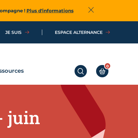
ccompagne !
Plus d'informations
Fermer
JE SUIS
ESPACE ALTERNANCE
0
ssources
RECHERCHER
MON PANIER
 juin