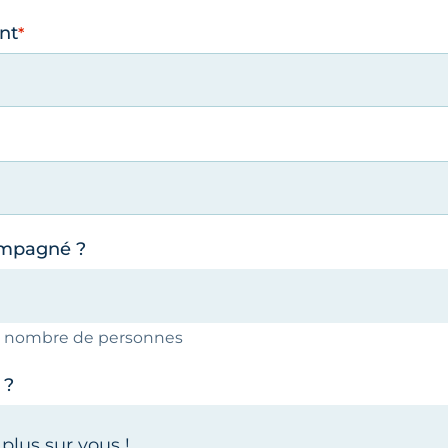
nt
ompagné ?
le nombre de personnes
 ?