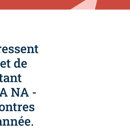
dressent
et de
tant
A NA -
ontres
année.