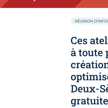
RÉUNION D'INF
Ces atel
à toute
créatio
optimis
Deux-Sè
gratuit