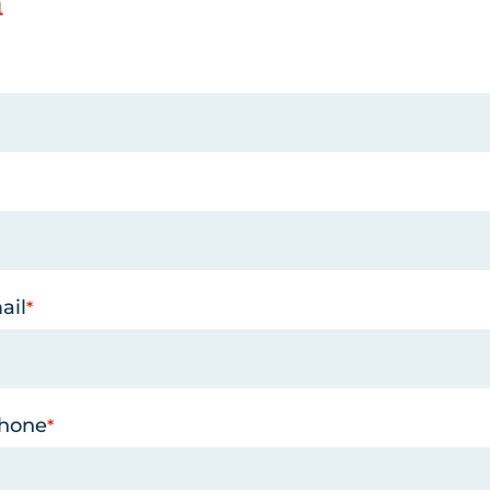
n
ail
phone