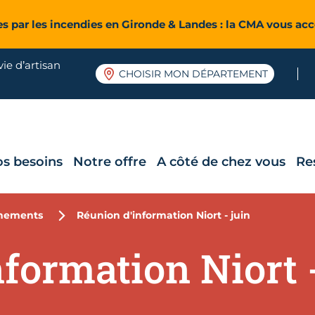
es par les incendies en Gironde & Landes : la CMA vous a
ie d’artisan
CHOISIR MON DÉPARTEMENT
os besoins
Notre offre
A côté de chez vous
Re
nements
Réunion d'information Niort - juin
formation Niort -