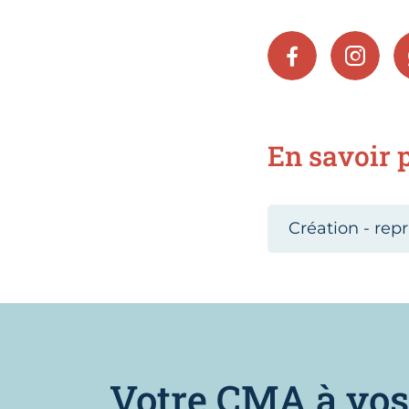
FACEBOOK
INSTA
En savoir p
Création - repr
Votre CMA à vos