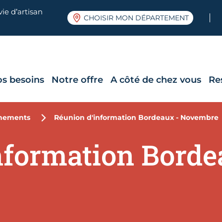
ie d’artisan
CHOISIR MON DÉPARTEMENT
os besoins
Notre offre
A côté de chez vous
Re
nements
Réunion d'information Bordeaux - Novembre
nformation Borde