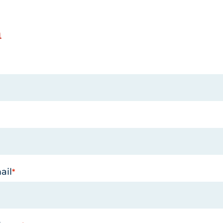
n
ail