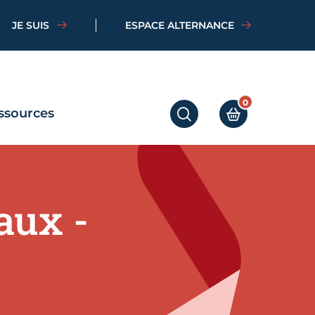
JE SUIS
ESPACE ALTERNANCE
0
ssources
RECHERCHER
MON PANIER
aux -