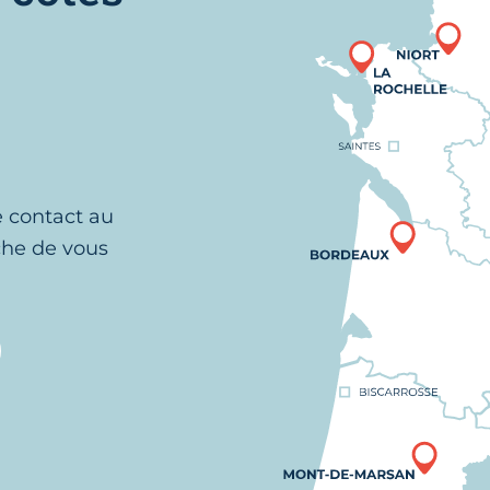
e contact au
che de vous