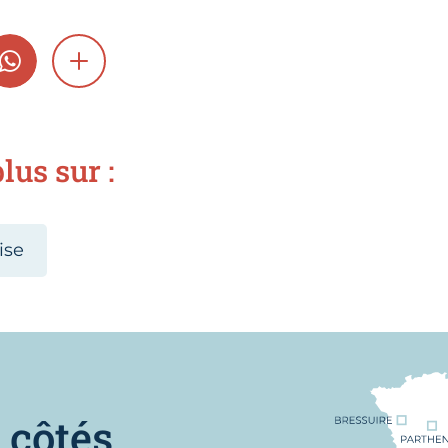
GRAM
WHATSAPP
SHOW MORE
lus sur :
ise
Nous trouver
 côtés