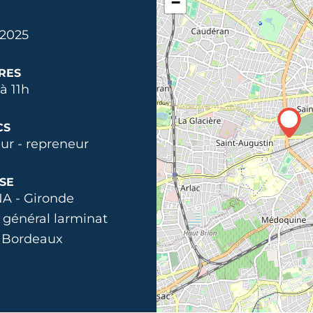
−
 2025
RES
à 11h
CS
ur - repreneur
SE
A - Gironde
 général larminat
 Bordeaux