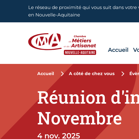
Aller en haut de page
Le réseau de proximité qui vous suit dans votre v
en Nouvelle-Aquitaine
Accueil
V
CMA Nouvelle-Aquitaine
Accueil
A côté de chez vous
Évè
Réunion d'i
Novembre
4 nov. 2025