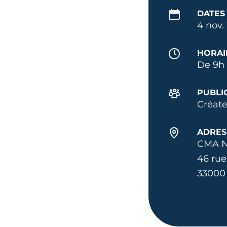
DATES
4 nov.
HORAI
De 9h 
PUBLI
Créate
ADRES
CMA N
46 rue
33000