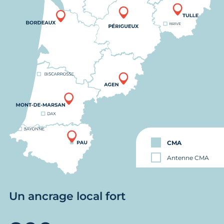
CMA
Antenne CMA
Un ancrage local fort