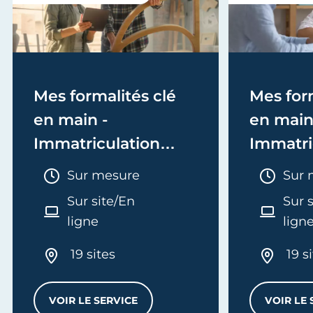
Mes formalités clé
Mes form
en main -
en main
Immatriculation
Immatri
(EI/Micro-entreprise
(société
Durée :
Duré
Sur mesure
Sur 
ou réel)
Sur site/En
Sur 
ligne
lign
19 sites
19 s
VOIR LE SERVICE
VOIR LE 
MES FORMALITÉS CLÉ EN MAIN - IMMATRI