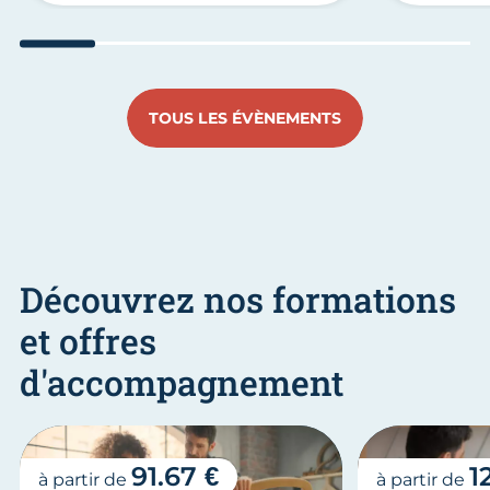
Aller au slide 1
Aller au slide 2
Aller au slide 3
Aller au slide 4
Aller au slide
Aller 
TOUS LES ÉVÈNEMENTS
Découvrez nos formations
et offres
d'accompagnement
91.67 €
1
à partir de
à partir de