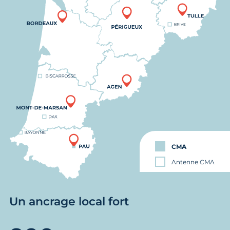
CMA
Antenne CMA
Un ancrage local fort