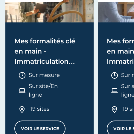
Mes formalités clé
Mes form
en main -
en main
Immatriculation
Immatri
(EI/Micro-entreprise
(société
Durée :
Duré
Sur mesure
Sur 
ou réel)
Sur site/En
Sur 
ligne
lign
19 sites
19 s
VOIR LE SERVICE
VOIR LE 
MES FORMALITÉS CLÉ EN MAIN - IMMATRI