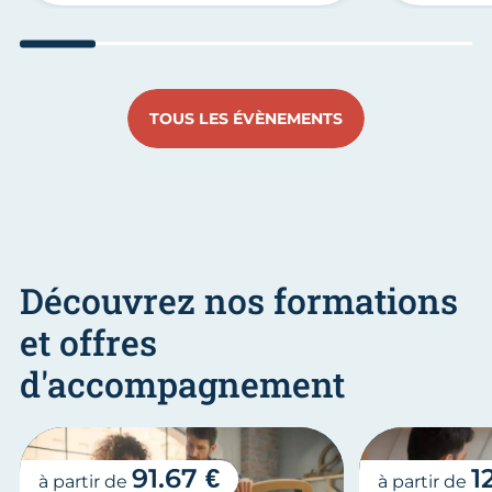
Aller au slide 1
Aller au slide 2
Aller au slide 3
Aller au slide 4
Aller au slide
Aller 
TOUS LES ÉVÈNEMENTS
Découvrez nos formations
et offres
d'accompagnement
91.67 €
1
à partir de
à partir de