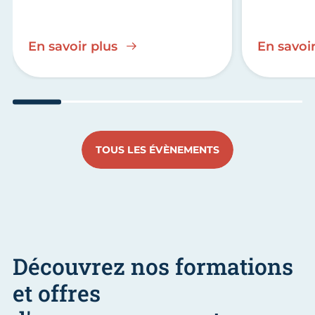
En savoir plus
En savoir
Aller au slide 1
Aller au slide 2
Aller au slide 3
Aller au slide 4
Aller au slide
Aller 
TOUS LES ÉVÈNEMENTS
Découvrez nos formations
et offres