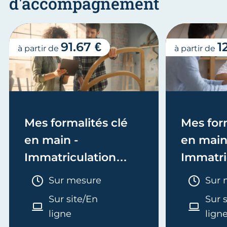
d'accompagnement
91.67 €
1
à partir de
à partir de
Mes formalités clé
Mes form
en main -
en main
Immatriculation
Immatri
(EI/Micro-entreprise
(société
Durée :
Duré
Sur mesure
Sur 
ou réel)
Sur site/En
Sur 
ligne
lign