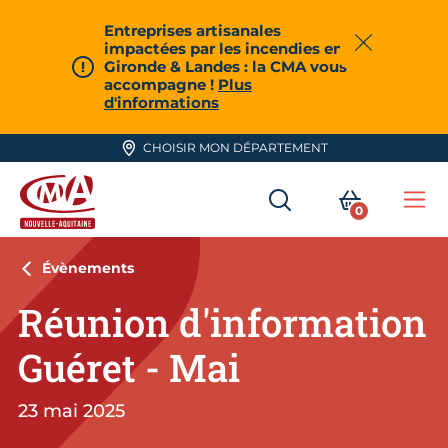
Aller en haut de page
Entreprises artisanales
impactées par les incendies en
Fermer
Gironde & Landes : la CMA vous
accompagne !
Plus
d'informations
CHOISIR MON DÉPARTEMENT
RECHERCHER
MON PA
0
Me
CMA Nouvelle-Aquitaine
Évènements
Réunion d'information
Guéret - Mai
23 mai 2025