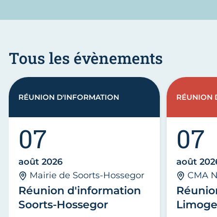
Tous les évènements
RÉUNION D'INFORMATION
RÉUNION 
07
07
août 2026
août 202
Mairie de Soorts-Hossegor
CMA N
Réunion d'information
Réunio
Soorts-Hossegor
Limoge