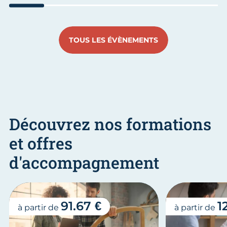
Aller au slide 1
Aller au slide 2
Aller au slide 3
Aller au slide 4
Aller au slide
Aller 
TOUS LES ÉVÈNEMENTS
Découvrez nos formations
et offres
d'accompagnement
91.67 €
1
à partir de
à partir de