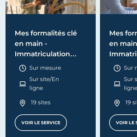
Mes formalités clé
Mes form
en main -
en main
Immatriculation
Immatri
(EI/Micro-entreprise
(société
Durée :
Duré
Sur mesure
Sur 
ou réel)
Sur site/En
Sur 
ligne
lign
19 sites
19 s
VOIR LE SERVICE
VOIR LE 
MES FORMALITÉS CLÉ EN MAIN - IMMATRI