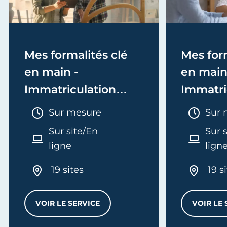
Mes formalités clé
Mes form
en main -
en main
Immatriculation
Immatri
(EI/Micro-entreprise
(société
Durée :
Duré
Sur mesure
Sur 
ou réel)
Sur site/En
Sur 
ligne
lign
19 sites
19 s
VOIR LE SERVICE
VOIR LE 
MES FORMALITÉS CLÉ EN MAIN - IMMATRI