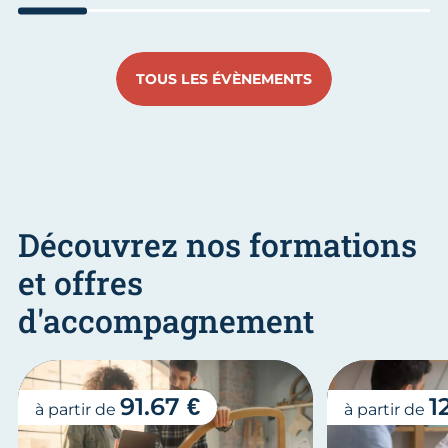
Aller au slide 1
Aller au slide 2
Aller au slide 3
Aller au slide 4
Aller au slide
Aller 
TOUS LES ÉVÈNEMENTS
Découvrez nos formations
et offres
d'accompagnement
91.67 €
1
à partir de
à partir de