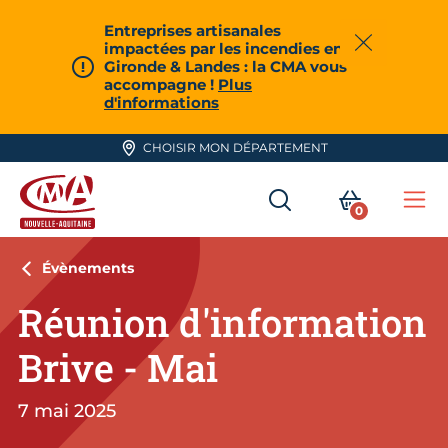
Aller en haut de page
Entreprises artisanales
impactées par les incendies en
Fermer
Gironde & Landes : la CMA vous
accompagne !
Plus
d'informations
CHOISIR MON DÉPARTEMENT
RECHERCHER
MON PA
0
Me
CMA Nouvelle-Aquitaine
Évènements
Réunion d'information
Brive - Mai
7 mai 2025