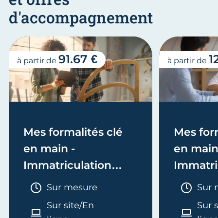
d'accompagnement
91.67 €
1
à partir de
à partir de
Mes formalités clé
Mes form
en main -
en main
Immatriculation
Immatri
(EI/Micro-entreprise
(société
Durée :
Duré
Sur mesure
Sur 
ou réel)
Sur site/En
Sur 