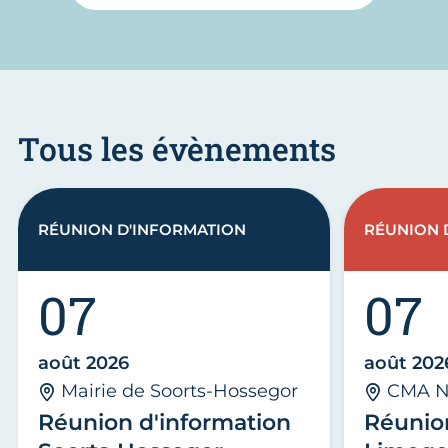
Tous les évènements
RÉUNION D'INFORMATION
RÉUNION 
07
07
août 2026
août 202
Mairie de Soorts-Hossegor
CMA N
Réunion d'information
Réunio