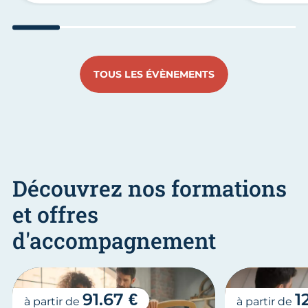
Aller au slide 1
Aller au slide 2
Aller au slide 3
Aller au slide 4
Aller au slide
Aller 
TOUS LES ÉVÈNEMENTS
Découvrez nos formations
et offres
d'accompagnement
91.67 €
1
à partir de
à partir de