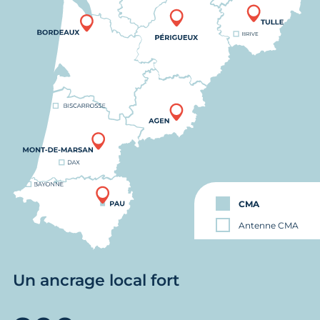
CMA
Antenne CMA
Un ancrage local fort