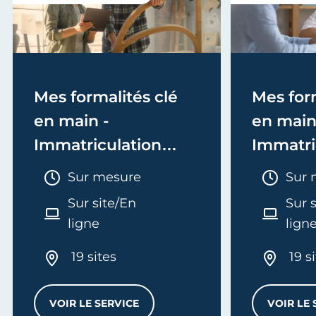
Mes formalités clé
Mes form
en main -
en main
Immatriculation
Immatri
(EI/Micro-entreprise
(société
Durée :
Duré
Sur mesure
Sur 
ou réel)
Sur site/En
Sur 
ligne
lign
19 sites
19 s
VOIR LE SERVICE
VOIR LE 
MES FORMALITÉS CLÉ EN MAIN - IMMATRI