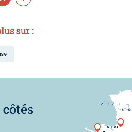
GRAM
WHATSAPP
SHOW MORE
lus sur :
ise
Nous trouver
 côtés