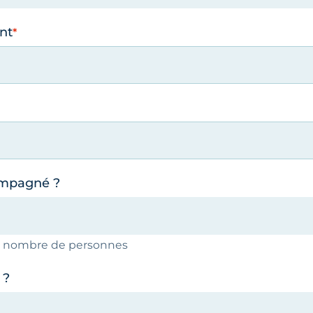
nt
ompagné ?
le nombre de personnes
 ?