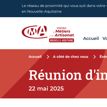
Aller en haut de page
Le réseau de proximité qui vous suit dans votre v
en Nouvelle-Aquitaine
Accueil
V
CMA Nouvelle-Aquitaine
Accueil
A côté de chez vous
Évè
Réunion d'i
22 mai 2025