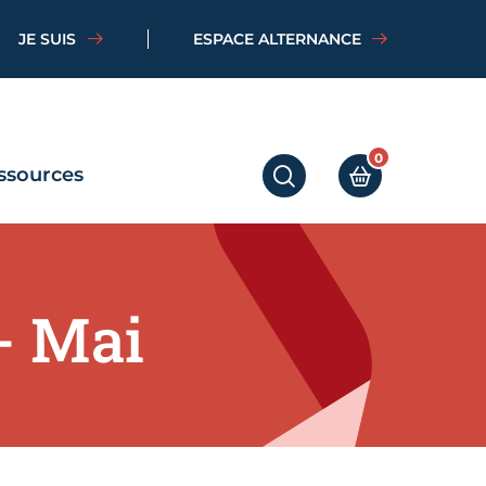
JE SUIS
ESPACE ALTERNANCE
0
ssources
RECHERCHER
MON PANIER
- Mai