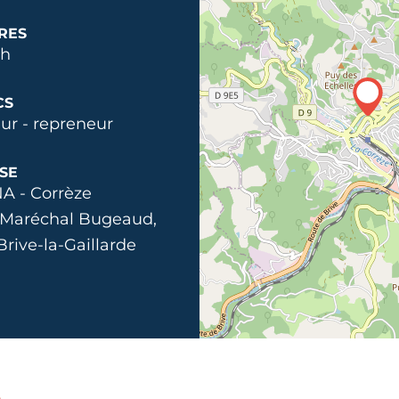
RES
2h
CS
ur - repreneur
SE
A - Corrèze
 Maréchal Bugeaud,
Brive-la-Gaillarde
n