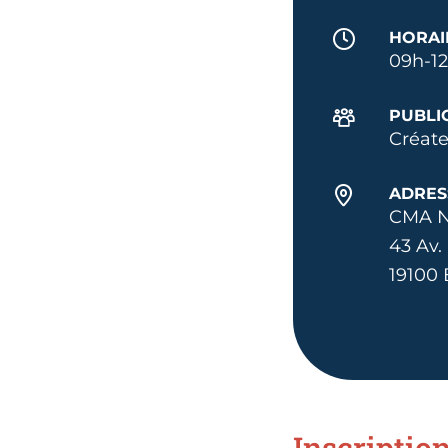
HORAI
09h-1
PUBLI
Créate
ADRES
CMA N
43 Av.
19100 
Inscriptio