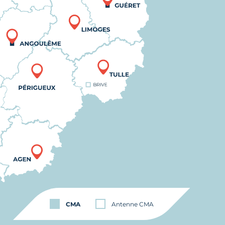
CMA
Antenne CMA