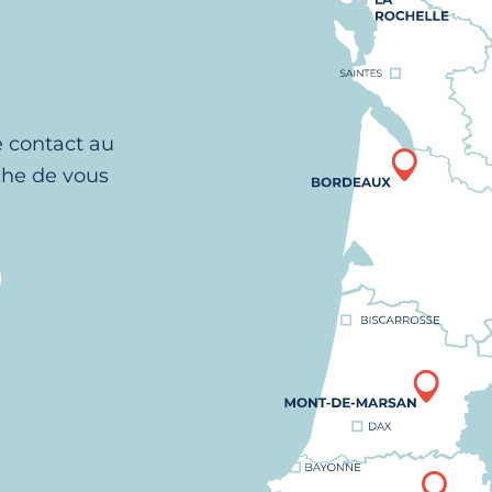
e contact au
che de vous