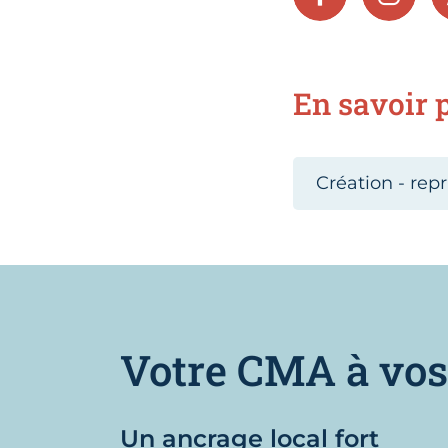
FACEBOOK
INSTA
En savoir p
Création - repr
Votre CMA à vos
Un ancrage local fort