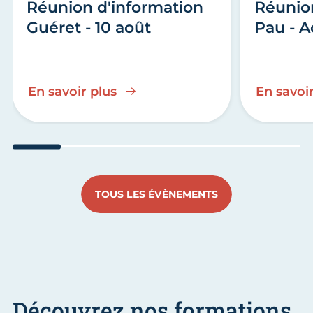
Réunion d'information
Réunio
Guéret - 10 août
Pau - A
En savoir plus
En savoir
Aller au slide 1
Aller au slide 2
Aller au slide 3
Aller au slide 4
Aller au slide
Aller 
TOUS LES ÉVÈNEMENTS
Découvrez nos formations