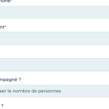
phone
nt
ompagné ?
 ?