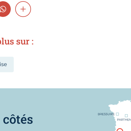
GRAM
WHATSAPP
SHOW MORE
lus sur :
ise
Nous trouver
 côtés