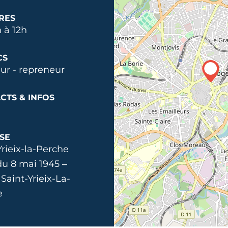
RES
 à 12h
CS
ur - repreneur
CTS & INFOS
SE
Yrieix-la-Perche
du 8 mai 1945 –
Saint-Yrieix-La-
e