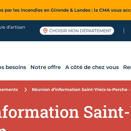
es par les incendies en Gironde & Landes : la CMA vous a
ie d’artisan
CHOISIR MON DÉPARTEMENT
os besoins
Notre offre
A côté de chez vous
Re
nements
Réunion d'information Saint-Yrieix-la-Perche -
formation Saint-