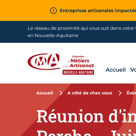
Aller en haut de page
Entreprises artisanales impacté
Le réseau de proximité qui vous suit dans votre v
en Nouvelle-Aquitaine
Accueil
V
CMA Nouvelle-Aquitaine
Accueil
A côté de chez vous
Évè
Réunion d'in