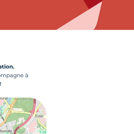
ation.
compagne à
!