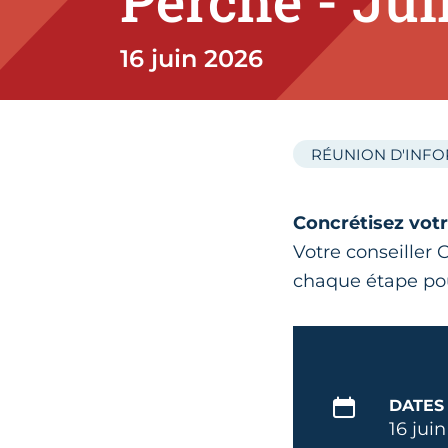
Perche - Jui
16 juin 2026
RÉUNION D'INF
Concrétisez votr
Votre conseille
chaque étape p
DATES
16 jui