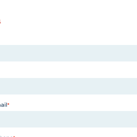
n
ail