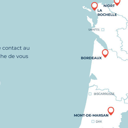
e contact au
che de vous