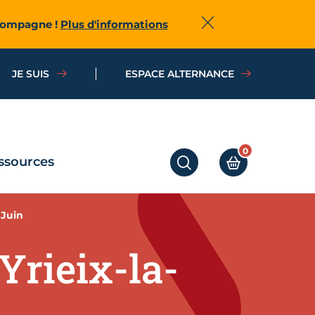
ccompagne !
Plus d'informations
Fermer
JE SUIS
ESPACE ALTERNANCE
0
ssources
RECHERCHER
MON PANIER
 Juin
Yrieix-la-