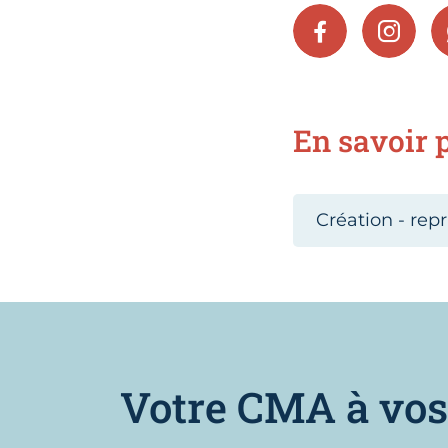
FACEBOOK
INSTA
En savoir p
Création - repr
Votre CMA à vos