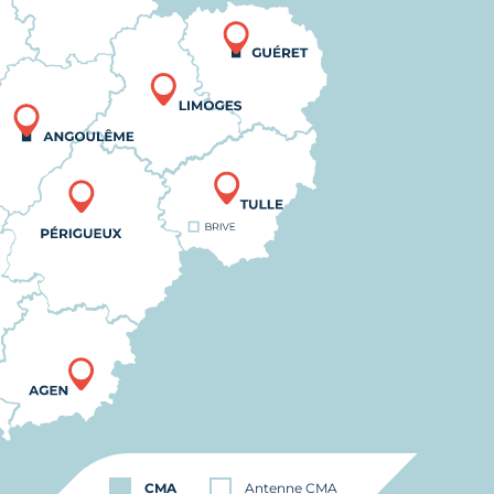
CMA
Antenne CMA