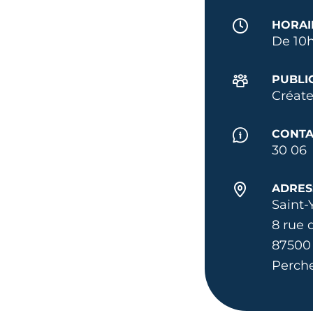
HORAI
De 10h
PUBLI
Créate
CONTA
30 06
ADRES
Saint-
8 rue 
87500 
Perch