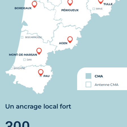
CMA
Antenne CMA
Un ancrage local fort
300