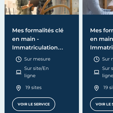
Mes formalités clé
Mes form
en main -
en main
Immatriculation
Immatri
(EI/Micro-entreprise
(société
Durée :
Duré
Sur mesure
Sur 
ou réel)
Sur site/En
Sur 
ligne
lign
19 sites
19 s
VOIR LE SERVICE
VOIR LE 
MES FORMALITÉS CLÉ EN MAIN - IMMATRI