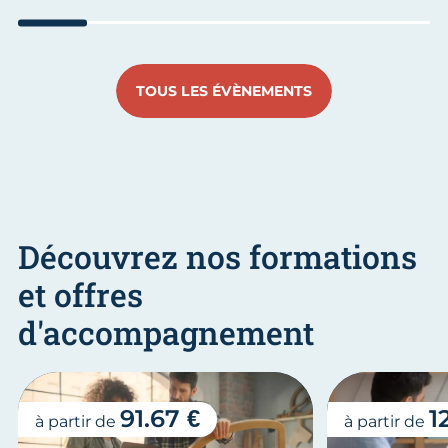
Aller au slide 1
Aller au slide 2
Aller au slide 3
Aller au slide 4
Aller au slide
Aller 
TOUS LES ÉVÈNEMENTS
Découvrez nos formations
et offres
d'accompagnement
91.67 €
1
à partir de
à partir de